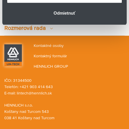
Chemická odolnosť:
Odmietnuť
palivá, minerálne oleje, tuky, kyseliny a zásady, žieraviny
Rozmerová rada
Kontaktné osoby
Kontaktný formulár
HENNLICH GROUP
IČO: 31344500
Telefón: +421 903 414 643
E-mail:
lintech@hennlich.sk
HENNLICH s.r.o.
Košťany nad Turcom 543
038 41 Košťany nad Turcom