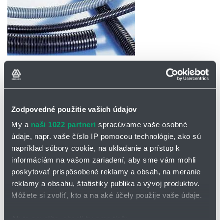
OPÝTAŤ SA / ODOSLAŤ DOPYT
PMAFLEX PIS/PIH: vysoko ohybné, stredne
Zodpovedné použitie vašich údajov
vlnité ochranné hadice
My a
naši 1022 partneri
spracúvame vaše osobné
údaje, napr. vaše číslo IP pomocou technológie, ako sú
I-PIS/PIH - doporučujeme pre vysoko flexibilné aplikácie
napríklad súbory cookie, na ukladanie a prístup k
tieto hadice sú primárne určené pre automatizované aplikácie a
informáciám na vašom zariadení, aby sme vám mohli
pre pohyblivé spoje pohyblivých prvkov vo všeobecnej
poskytovať prispôsobené reklamy a obsah, na meranie
konštrukcii strojov
reklamy a obsahu, štatistiky publika a vývoj produktov.
jedinečné materiálové vlastnosti hadíc ich predurčujú pre
Môžete si zvoliť, kto a na aké účely použije vaše údaje.
použitie v exteriéroch, kde sú vystavené priamemu slnečnému
UV žiareniu
Ak to povolíte, chceli by sme tiež: