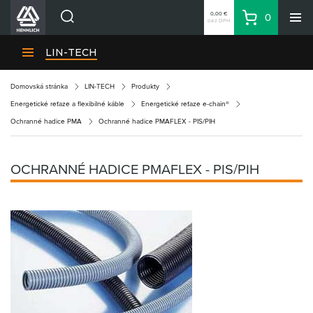
0,00 €
0
bez DPH
Košík
Vyhľadávanie
Divízie HENNLICH
LIN-TECH
Produkty
Domovská stránka
LIN-TECH
Produkty
Blog
Energetické reťaze a flexibilné káble
Energetické reťaze e-chain®
Kariéra
Ochranné hadice PMA
Ochranné hadice PMAFLEX - PIS/PIH
O firme
Kontakty
OCHRANNÉ HADICE PMAFLEX - PIS/PIH
Priemyselný park HENNLICH
Prihlásenie
Nákupný zoznam
Partner
Zone