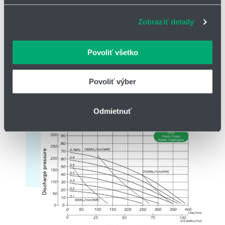
súbory cookie. Informácie o tom, ako používate naše
Zobraziť detaily
webové stránky, poskytujeme aj našim partnerom v
oblasti sociálnych médií, inzercie a analýzy. Títo partneri
môžu príslušné informácie skombinovať s ďalšími
Povoliť všetko
údajmi, ktoré ste im poskytli alebo ktoré od vás získali,
keď ste používali ich služby.
Povoliť výber
Odmietnuť