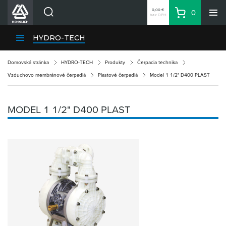
0,00 €
0
bez DPH
Košík
Vyhľadávanie
Divízie HENNLICH
HYDRO-TECH
Produkty
Domovská stránka
HYDRO-TECH
Produkty
Čerpacia technika
Blog
Vzduchovo membránové čerpadlá
Plastové čerpadlá
Model 1 1/2" D400 PLAST
Kariéra
O firme
MODEL 1 1/2" D400 PLAST
Kontakty
Priemyselný park HENNLICH
Prihlásenie
Nákupný zoznam
Partner
Zone