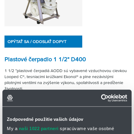
OPÝTAŤ SA / ODOSLAŤ DOPYT
Plastové čerpadlo 1 1/2" D400
1 1/2 ”plastové čerpadlá AODD sú vybavené vzduchovou cievkou
Looped C®, tesniacimi krúžkami Ekonol® a plne nezávislými
pilotnými ventilmi na zvýšenie výkonu, spoľahlivosti a predĺženie
životnosti.
Neobsahujú 100% oleja ani mazivá
Plne priskrutkované telo
Vysoko kvalitný vystužený technický plast
Zodpovedné použitie vašich údajov
Špecifikácia čerpadla
My a
naši 1022 partneri
spracúvame vaše osobné