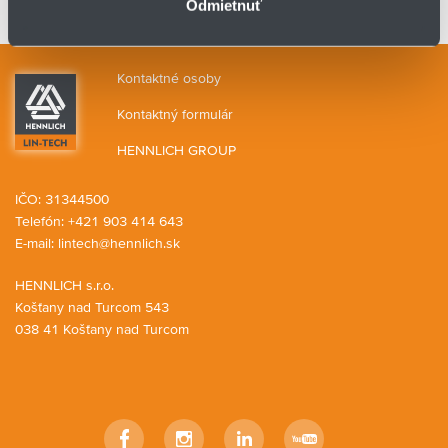
Odmietnuť
Model RL-SCR-0100
Kontaktné osoby
Kontaktný formulár
HENNLICH GROUP
IČO: 31344500
Telefón: +421 903 414 643
E-mail:
lintech@hennlich.sk
HENNLICH s.r.o.
Košťany nad Turcom 543
038 41 Košťany nad Turcom