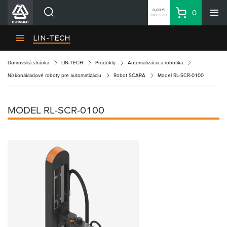
0,00 €
0
bez DPH
Košík
Vyhľadávanie
Divízie HENNLICH
LIN-TECH
Produkty
Domovská stránka
LIN-TECH
Produkty
Automatizácia a robotika
Blog
Nízkonákladové roboty pre automatizáciu
Robot SCARA
Model RL-SCR-0100
Kariéra
O firme
MODEL RL-SCR-0100
Kontakty
Priemyselný park HENNLICH
Prihlásenie
Nákupný zoznam
Partner
Zone