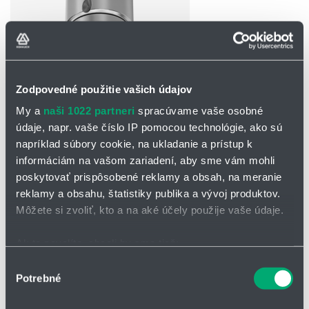
Zodpovedné použitie vašich údajov
OPÝTAŤ SA / ODOSLAŤ DOPYT
My a
naši 1022 partneri
spracúvame vaše osobné
Na stiahnutie
údaje, napr. vaše číslo IP pomocou technológie, ako sú
napríklad súbory cookie, na ukladanie a prístup k
Dýzy na čistenie nádrží_500.234
informáciám na vašom zariadení, aby sme vám mohli
PicoWhirly.pdf
poskytovať prispôsobené reklamy a obsah, na meranie
reklamy a obsahu, štatistiky publika a vývoj produktov.
Môžete si zvoliť, kto a na aké účely použije vaše údaje.
Rotačná čistiaca dýza 500.234 PicoWhirly
Ak to povolíte, chceli by sme tiež:
PicoWhirly pracuje s rotačnými priamymi lúčmi
Zhromažďovať informácie o vašej geografickej
Výber
je vhodná aj na čistenie pri veľmi vysokých teplotách
Potrebné
polohe s presnosťou na niekoľko metrov
súhlasu
s kolsterizovaným klzným ložiskom
Identifikovať vaše zariadenie aktívnym skenovaním
je vyrobená výhradne z ušľachtilej ocele