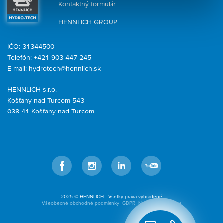
Kontaktný formulár
HENNLICH GROUP
IČO: 31344500
Telefón: +421 903 447 245
E-mail:
hydrotech@hennlich.sk
HENNLICH s.r.o.
Košťany nad Turcom 543
038 41 Košťany nad Turcom
Facebook
Instagram
LinkedIn
YouTube
2025 © HENNLICH - Všetky práva vyhradené
Všeobecné obchodné podmienky
GDPR
Nastavenia cookies