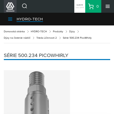
0,00 €
0
bez DPH
Košík
Vyhľadávanie
Divízie HENNLICH
HYDRO-TECH
Produkty
Domovská stránka
HYDRO-TECH
Produkty
Dýzy
Blog
Dýzy na čistenie nádrží
Trieda účinnosti 2
Série 500.234 PicoWhirly
Kariéra
O firme
SÉRIE 500.234 PICOWHIRLY
Kontakty
Priemyselný park HENNLICH
Prihlásenie
Nákupný zoznam
Partner
Zone