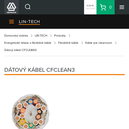
0,00 €
0
bez DPH
Košík
Vyhľadávanie
Divízie HENNLICH
LIN-TECH
Produkty
Domovská stránka
LIN-TECH
Produkty
Blog
Energetické reťaze a flexibilné káble
Flexibilné káble
Káble pre cleanroom
Kariéra
Dátový kábel CFCLEAN3
O firme
Kontakty
DÁTOVÝ KÁBEL CFCLEAN3
Priemyselný park HENNLICH
Prihlásenie
Nákupný zoznam
Partner
Zone