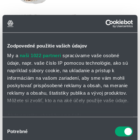
Zodpovedné použitie vašich údajov
OPÝTAŤ SA / ODOSLAŤ DOPYT
My a
naši 1022 partneri
spracúvame vaše osobné
údaje, napr. vaše číslo IP pomocou technológie, ako sú
Na stiahnutie
napríklad súbory cookie, na ukladanie a prístup k
informáciám na vašom zariadení, aby sme vám mohli
CFCLEAN3 - katalógový list
poskytovať prispôsobené reklamy a obsah, na meranie
reklamy a obsahu, štatistiky publika a vývoj produktov.
Dátový kábel pre cleanroom CFCLEAN3
Môžete si zvoliť, kto a na aké účely použije vaše údaje.
pre najnáročnejšie aplikácie v systéme e-skin® flat
Ak to povolíte, chceli by sme tiež:
PTFE fóliová páska
Zhromažďovať informácie o vašej geografickej
Výber
tienený
Potrebné
polohe s presnosťou na niekoľko metrov
súhlasu
vysoko odolný voči oteru
Identifikovať vaše zariadenie aktívnym skenovaním