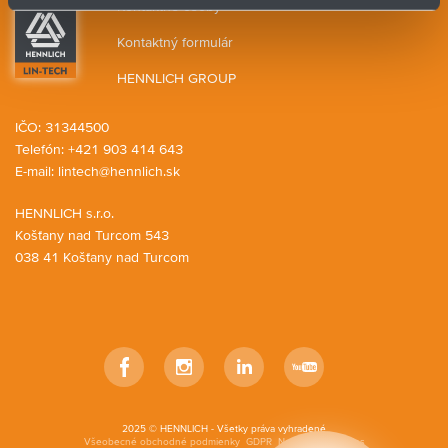
Kontaktné osoby
Kontaktný formulár
HENNLICH GROUP
IČO: 31344500
Telefón: +421 903 414 643
E-mail:
lintech@hennlich.sk
HENNLICH s.r.o.
Košťany nad Turcom 543
038 41 Košťany nad Turcom
Facebook
Instagram
LinkedIn
YouTube
2025 © HENNLICH - Všetky práva vyhradené
Všeobecné obchodné podmienky
GDPR
Nastavenia cookies