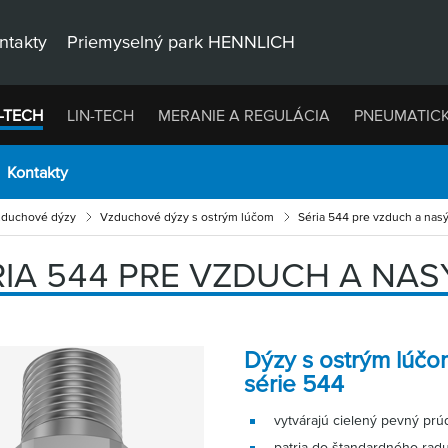
ntakty
Priemyselný park HENNLICH
-TECH
LIN-TECH
MERANIE A REGULÁCIA
PNEUMATIC
Kontakty
duchové dýzy
Vzduchové dýzy s ostrým lúčom
Séria 544 pre vzduch a nas
RIA 544 PRE VZDUCH A NA
Dýzy s ostrým lúčo
série 544
vytvárajú cielený pevný pr
patria do štandardného radu