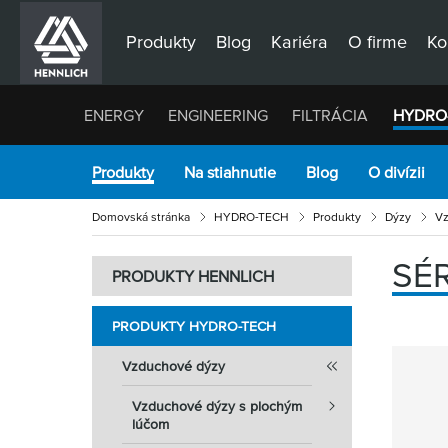
Produkty
Blog
Kariéra
O firme
Ko
ENERGY
ENGINEERING
FILTRÁCIA
HYDRO
Produkty
Na stiahnutie
Blog
O divízii
Domovská stránka
HYDRO-TECH
Produkty
Dýzy
Vz
SÉ
PRODUKTY HENNLICH
PRODUKTY HYDRO-TECH
Vzduchové dýzy
Vzduchové dýzy s plochým
lúčom