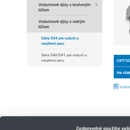
Vzduchové dýzy s kruhovým
lúčom
Vzduchové dýzy s ostrým
lúčom
Séria 544 pre vzduch a
nasýtenú paru
Séria 540/541 pre vzduch a
nasýtenú paru
OPÝTA
Na stia
Vzduc
Počet nájdených produktov:
0
Zodpovedné použitie vaši