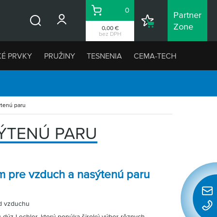
0
Partner
Košík
Nákupný
Zone
0,00 €
Vyhľadávanie
zoznam
bez DPH
KÉ PRVKY
PRUŽINY
TESNENIA
CEMA-TECH
ýtenú paru
SÝTENÚ PARU
m pre vzduch a nasýtenú paru
Rýchl
úd vzduchu
konta
 dýz Lechler, ktorý ponúka široký výber rôznych