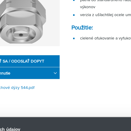
výkonov
verzia z ušľachtilej ocele um
Použitie:
cielené ofukovanie a vyfuko
Ť SA / ODOSLAŤ DOPYT
hnutie
hové dýzy 544.pdf
ch údajov