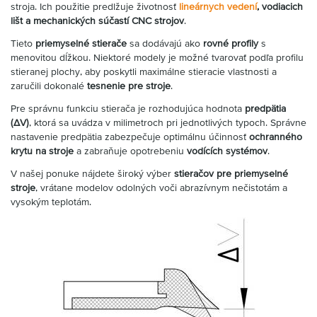
stroja. Ich použitie predlžuje životnosť
lineárnych vedení
, vodiacich
lišt a mechanických súčastí CNC strojov
.
Tieto
priemyselné stierače
sa dodávajú ako
rovné profily
s
menovitou dĺžkou. Niektoré modely je možné tvarovať podľa profilu
stieranej plochy, aby poskytli maximálne stieracie vlastnosti a
zaručili dokonalé
tesnenie pre stroje
.
Pre správnu funkciu stierača je rozhodujúca hodnota
predpätia
(ΔV)
, ktorá sa uvádza v milimetroch pri jednotlivých typoch. Správne
nastavenie predpätia zabezpečuje optimálnu účinnosť
ochranného
krytu na stroje
a zabraňuje opotrebeniu
vodících systémov
.
V našej ponuke nájdete široký výber
stieračov pre priemyselné
stroje
, vrátane modelov odolných voči abrazívnym nečistotám a
vysokým teplotám.