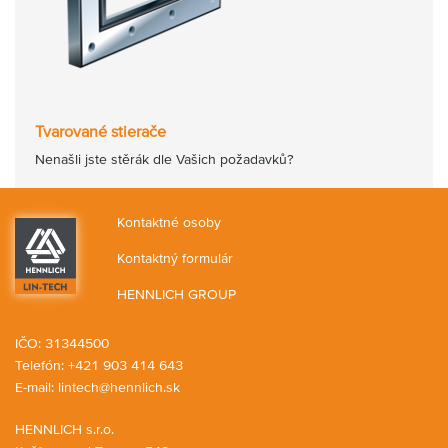
Tvarované stierače
Nenašli jste stěrák dle Vašich požadavků?
Kontaktné osoby
Kontaktný formulár
HENNLICH GROUP
IČO: 31344500
Telefón: +421 903 414 643
E-mail:
lintech@hennlich.sk
HENNLICH s.r.o.