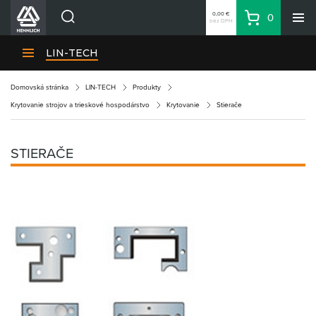
0,00 €
0
bez DPH
Košík
Vyhľadávanie
Divízie HENNLICH
LIN-TECH
Produkty
Domovská stránka
LIN-TECH
Produkty
Blog
Krytovanie strojov a trieskové hospodárstvo
Krytovanie
Stierače
Kariéra
O firme
STIERAČE
Kontakty
Priemyselný park HENNLICH
Prihlásenie
Nákupný zoznam
Partner
Zone