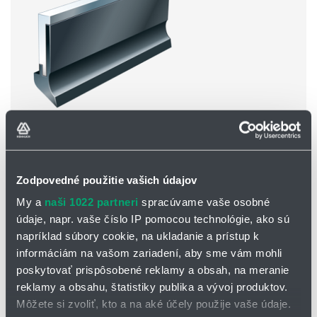
Séria TSA
Vysoká odolnosť voči oderu.
Zodpovedné použitie vašich údajov
Dobrá odolnosť proti minerálnym olejom a chladiacim
kvapalinám.
My a
naši 1022 partneri
spracúvame vaše osobné
Štandardná dĺžka 500 mm a 1 000 mm.
údaje, napr. vaše číslo IP pomocou technológie, ako sú
Podkategórie
napríklad súbory cookie, na ukladanie a prístup k
informáciám na vašom zariadení, aby sme vám mohli
poskytovať prispôsobené reklamy a obsah, na meranie
reklamy a obsahu, štatistiky publika a vývoj produktov.
Môžete si zvoliť, kto a na aké účely použije vaše údaje.