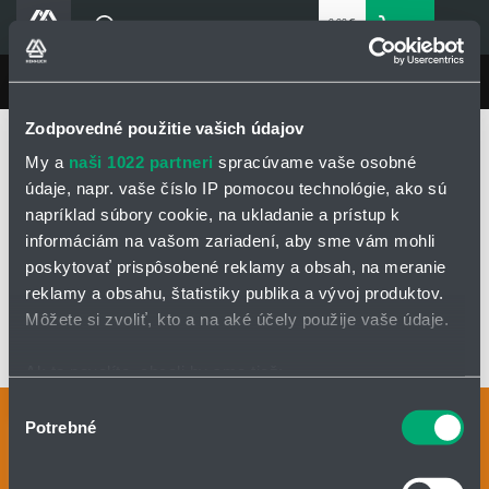
0,00 €
0
bez DPH
Košík
Vyhľadávanie
Divízie HENNLICH
LIN-TECH
Produkty
Zodpovedné použitie vašich údajov
Domovská stránka
LIN-TECH
Produkty
Blog
My a
naši 1022 partneri
spracúvame vaše osobné
Energetické reťaze a flexibilné káble
Flexibilné káble
Zbernicové bus káble
Kariéra
údaje, napr. vaše číslo IP pomocou technológie, ako sú
CFROBOT8.PLUS
napríklad súbory cookie, na ukladanie a prístup k
O firme
informáciám na vašom zariadení, aby sme vám mohli
Kontakty
CFROBOT8.PLUS
poskytovať prispôsobené reklamy a obsah, na meranie
Priemyselný park HENNLICH
reklamy a obsahu, štatistiky publika a vývoj produktov.
Môžete si zvoliť, kto a na aké účely použije vaše údaje.
Prihlásenie
OPÝTAŤ SA / ODOSLAŤ DOPYT
Nákupný zoznam
Ak to povolíte, chceli by sme tiež:
Zhromažďovať informácie o vašej geografickej
Výber
Kontaktné osoby
Potrebné
polohe s presnosťou na niekoľko metrov
Partner
Zone
súhlasu
Identifikovať vaše zariadenie aktívnym skenovaním
Kontaktný formulár
konkrétnych charakteristík (odtlačky prstov).