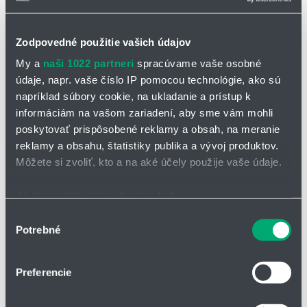
Zodpovedné použitie vašich údajov
My a
naši 1022 partneri
spracúvame vaše osobné
údaje, napr. vaše číslo IP pomocou technológie, ako sú
OPÝTAŤ SA / ODOSLAŤ DOPYT
napríklad súbory cookie, na ukladanie a prístup k
informáciám na vašom zariadení, aby sme vám mohli
poskytovať prispôsobené reklamy a obsah, na meranie
Lineárna jednotka VLA
reklamy a obsahu, štatistiky publika a vývoj produktov.
Môžete si zvoliť, kto a na aké účely použije vaše údaje.
Cenovo výhodná kompaktná jednotka s technológiou guľôčkovej
klietky pre dlhodobú bezúdržbovú prevádzku.
Ak to povolíte, chceli by sme tiež:
jednoduchá konštrukcia, nízke náklady,
Zhromažďovať informácie o vašej geografickej
Výber
jednoduchá obsluha,
Potrebné
polohe s presnosťou na niekoľko metrov
súhlasu
dlhá životnosť a dlhodobá bezúdržbová prevádzka,
Identifikovať vaše zariadenie aktívnym skenovaním
ochrana maziva proti znečisteniu,
konkrétnych charakteristík (odtlačky prstov).
Preferencie
vysoký výkon, vysoká produktivita,
Viac informácií o tom, ako sa spracúvajú vaše osobné
univerzálna, flexibilná.
údaje, nájdete v časti s
vašimi nastaveniami
. Súhlas