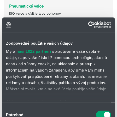
Pneumatické valce
ISO valce a ďalšie typy pohonov
Podkategórie
Zodpovedné použitie vašich údajov
My a
naši 1022 partneri
spracúvame vaše osobné
údaje, napr. vaše číslo IP pomocou technológie, ako sú
napríklad súbory cookie, na ukladanie a prístup k
informáciám na vašom zariadení, aby sme vám mohli
poskytovať prispôsobené reklamy a obsah, na meranie
reklamy a obsahu, štatistiky publika a vývoj produktov.
Môžete si zvoliť, kto a na aké účely použije vaše údaje.
Ak to povolíte, chceli by sme tiež:
Zhromažďovať informácie o vašej geografickej
Výber
Ventily a rozvádzače
Potrebné
polohe s presnosťou na niekoľko metrov
súhlasu