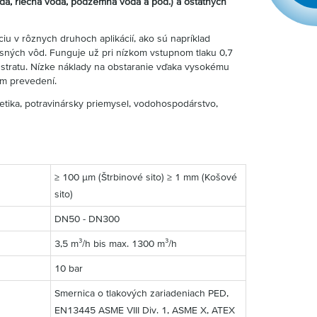
da, riečna voda, podzemná voda a pod.) a ostatných
áciu v rôznych druhoch aplikácií, ako sú napríklad
sných vôd. Funguje už pri nízkom vstupnom tlaku 0,7
ú stratu. Nízke náklady na obstaranie vďaka vysokému
m prevedení.
tika, potravinársky priemysel, vodohospodárstvo,
≥ 100 µm (Štrbinové sito) ≥ 1 mm (Košové
sito)
DN50 - DN300
3,5 m³/h bis max. 1300 m³/h
10 bar
Smernica o tlakových zariadeniach PED,
EN13445 ASME VIII Div. 1, ASME X, ATEX