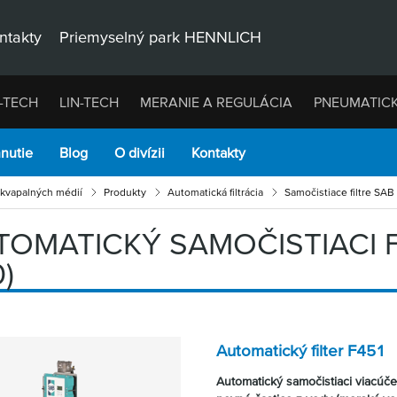
ntakty
Priemyselný park HENNLICH
-TECH
LIN-TECH
MERANIE A REGULÁCIA
PNEUMATIC
hnutie
Blog
O divízii
Kontakty
u kvapalných médií
Produkty
Automatická filtrácia
Samočistiace filtre SAB
OMATICKÝ SAMOČISTIACI FI
)
Automatický filter F451
Automatický samočistiaci viacúče