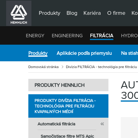
Produkty
Blog
Kariéra
O firme
Ko
ENERGY
ENGINEERING
FILTRÁCIA
HYDRO
Produkty
Aplikácie podľa priemyslu
Na stia
Domovská stránka
Divízia FILTRÁCIA - technológia pre filtráci
AUT
PRODUKTY HENNLICH
300
PRODUKTY DIVÍZIA FILTRÁCIA -
TECHNOLÓGIA PRE FILTRÁCIU
KVAPALNÝCH MÉDIÍ
Automatická filtrácia
Samočistiace filtre MTS Apic