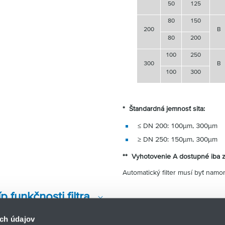
50
125
80
150
200
B
80
200
100
250
300
B
100
300
* Štandardná jemnosť sita:
≤ DN 200: 100µm, 300µm
≥ DN 250: 150µm, 300µm
** Vyhotovenie A dostupné iba z
Automatický filter musí byť namo
íp funkčnosti filtra
ch údajov