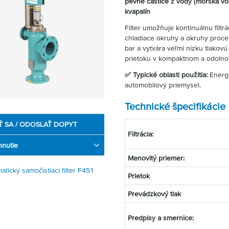
pevné častice z vody (morská vo
kvapalín
Filter umožňuje kontinuálnu filtr
chladiace okruhy a okruhy proce
bar a vytvára veľmi nízku tlakov
prietoku v kompaktnom a odolno
✅ Typické oblasti použitia:
Energe
automobilový priemysel.
Technické špecifikácie
Ť SA / ODOSLAŤ DOPYT
Filtrácia:
hnutie
Menovitý priemer:
atický samočistiaci filter F451
Prietok
Prevádzkový tlak
Predpisy a smernice: