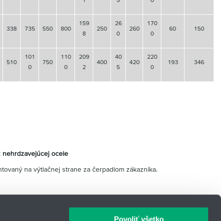
159
26
170
338
735
550
800
250
260
60
150
8
0
0
101
110
209
40
220
510
750
400
420
193
346
0
0
2
5
0
 nehrdzavejúcej ocele
ntovaný na výtlačnej strane za čerpadlom zákazníka.
Povoliť všetko