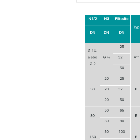
N1/2
N3
Filtr.sito
Typ
DN
DN
DN
25
G 1¼
alebo
G ¾
32
A**
G 2
50
20
25
50
20
32
B
20
50
50
65
80
B
50
80
50
100
150
B