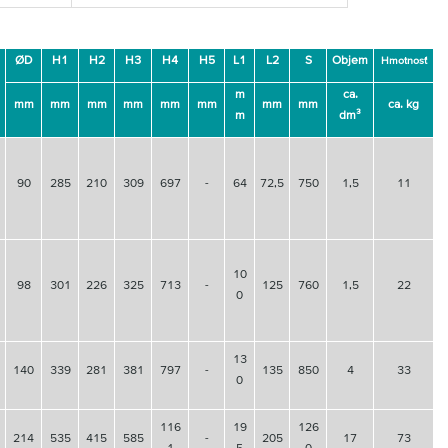
ØD
H1
H2
H3
H4
H5
L1
L2
S
Objem
Hmotnosť
m
ca.
mm
mm
mm
mm
mm
mm
mm
mm
ca. kg
m
dm³
90
285
210
309
697
-
64
72,5
750
1,5
11
10
98
301
226
325
713
-
125
760
1,5
22
0
13
140
339
281
381
797
-
135
850
4
33
0
116
19
126
214
535
415
585
-
205
17
73
1
5
0