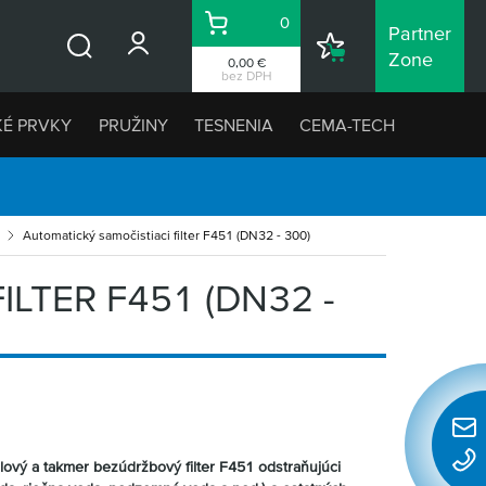
0
Partner
Košík
Nákupný
Zone
0,00 €
Vyhľadávanie
zoznam
bez DPH
KÉ PRVKY
PRUŽINY
TESNENIA
CEMA-TECH
Automatický samočistiaci filter F451 (DN32 - 300)
LTER F451 (DN32 -
Rýchl
konta
lový a takmer bezúdržbový filter F451 odstraňujúci