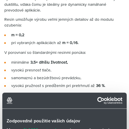
duktilitu, vďaka čomu je ideálny pre dynamicky namáhané
prevodové aplikácie.
Resin umožňuje výrobu veľmi jemných detailov až do modulu
ozubenia:
m = 0,2
pri vybraných aplikáciách až
m = 0,16.
V porovnaní so štandardnými resinmi ponúka:
minimálne
3,5× dlhšiu životnosť,
vysokú presnosť tlače,
samomaznú a bezúdržbovú prevádzku,
vysokú pružnosť s predĺžením pri pretrhnutí až
36 %
.
💡Pokyny na spracovanie:
Keďže je potrebné zabrániť kontaktu
pokožky s tekutou živicou, počas spracovania sú absolútne
nevyhnutné osobné ochranné pracovné prostriedky. Pre lepšie
spracovanie by sa mala fľaša so živicou pred použitím dobre
pretrepať.
Zodpovedné použitie vašich údajov
💡Ide o nebezpečnú látku, preto je doprava možná iba z Nemecka.