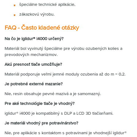
špeciálne technické aplikácie,
zákazkovú výrobu.
FAQ - Často kladené otázky
Na čo je iglidur® i4000 určený?
Materiál bol vyvinutý špeciálne pre výrobu ozubených kolies a
prevodových mechanizmov.
Akú presnosť tlače umožňuje?
Materiál podporuje veľmi jemné moduly ozubenia až do m = 0,2.
Je potrebné externé mazanie?
Nie, resin obsahuje pevné mazivá a je samomazný.
Pre aké technológie tlače je vhodný?
iglidur® i4000 je kompatibilný s DLP a LCD 3D tlačiarňami.
Je materiál vhodný pre potravinárstvo?
Nie, pre aplikácie s kontaktom s potravinami je vhodnejší iglidur®