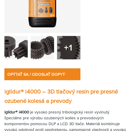
+1
OPÝTAŤ SA / ODOSLAŤ DOPYT
iglidur® i4000 – 3D tlačový resin pre presné
ozubené kolesá a prevody
iglidur® i4000
je vysoko presný tribologický resin vyvinutý
špeciálne pre výrobu ozubených kolies a prevodových
komponentov pomocou DLP a LCD 3D tlače. Materiál kombinuje
vysokú odolnosť proti opotrebeniu, samomazné vlastnosti a vysokú