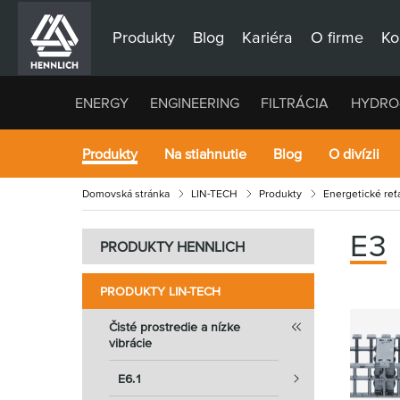
Produkty
Blog
Kariéra
O firme
Ko
ENERGY
ENGINEERING
FILTRÁCIA
HYDRO
Produkty
Na stiahnutie
Blog
O divízii
Domovská stránka
LIN-TECH
Produkty
Energetické reťa
E3
PRODUKTY HENNLICH
PRODUKTY LIN-TECH
Čisté prostredie a nízke
vibrácie
E6.1