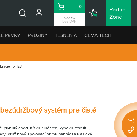
0
Partner
Košík
Nákupný
Zone
0,00 €
Vyhľadávanie
zoznam
bez DPH
KÉ PRVKY
PRUŽINY
TESNENIA
CEMA-TECH
ibrácie
E3
a bezúdržbový systém pre čisté
Rýchl
 plynulý chod, nízku hlučnosť, vysokú stabilitu,
konta
dy. Pružinový spojovací prvok nahrádza klasické