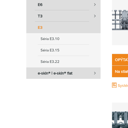
E6
T3
E3
Séria E3.10
Séria E3.15
OPÝTA
Séria E3.22
Na stia
e-skin® | e-skin® flat
Systé