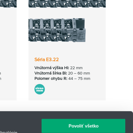
Séria E3.22
Vnútorná výška Hi:
22 mm
m
Vnútorná
šírka Bi:
20 – 60 mm
m
Polomer ohybu R:
44 – 75 mm
Povoliť všetko
hnológie,