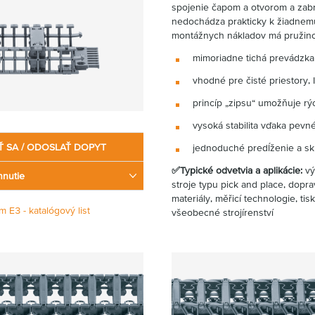
spojenie čapom a otvorom a zab
nedochádza prakticky k žiadnemu
montážnych nákladov má pružinov
mimoriadne tichá prevádzka
vhodné pre čisté priestory, 
princíp „zipsu“ umožňuje rý
vysoká stabilita vďaka pevn
Ť SA / ODOSLAŤ DOPYT
jednoduché predĺženie a sk
✅Typické odvetvia a aplikácie:
vý
hnutie
stroje typu pick and place, dopr
materiály, měřicí technologie, tis
m E3 - katalógový list
všeobecné strojírenství