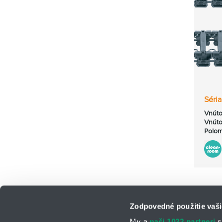
Séri
Vnúto
Vnúto
Polom
Zodpovedné použitie vaši
My a
naši 1022 partneri
s