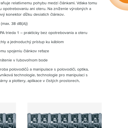
raňuje relatívnemu pohybu medzi článkami. Vďaka tomu
 opotrebovaniu ani oteru. Na zníženie výrobných a
ý konektor dĺžku desiatich článkov.
 (max. 38 dB(A))
IPA trieda 1 – prakticky bez opotrebovania a oteru
chly a jednoduchý prístup ku káblom
ému spojeniu článkov reťaze
rátenie v ľubovoľnom bode
roba polovodičů a manipulace s polovodiči, optika,
avníková technologie, technologie pro manipulaci s
kárny a plottery, aplikace v čistých prostorech,