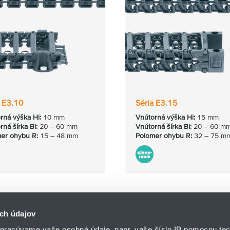
a E3.10
Séria E3.15
rná výška Hi:
10 mm
Vnútorná výška Hi:
15 mm
rná
šírka Bi:
20 – 60 mm
Vnútorná
šírka Bi:
20 – 60 m
er ohybu R:
15 – 48 mm
Polomer ohybu R:
32 – 75 m
ch údajov
pracúvame vaše osobné údaje, napr. vaše číslo IP pomocou tec