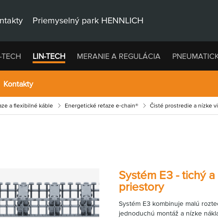
ntakty
Priemyselný park HENNLICH
-TECH
LIN-TECH
MERANIE A REGULÁCIA
PNEUMATIC
Kontakty
ze a flexibilné káble
Energetické reťaze e-chain®
Čisté prostredie a nízke v
Systém E3 - tichý 
priestory
Systém E3 kombinuje malú rozteč,
jednoduchú montáž a nízke nákla