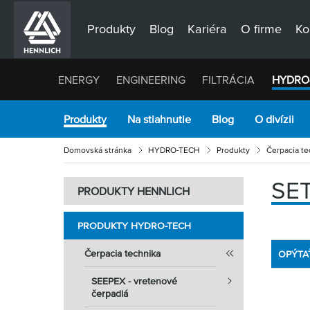
Produkty
Blog
Kariéra
O firme
Ko
ENERGY
ENGINEERING
FILTRÁCIA
HYDRO
Produkty
Na stiahnutie
Blog
O divízii
Domovská stránka
HYDRO-TECH
Produkty
Čerpacia te
SE
PRODUKTY HENNLICH
PRODUKTY HYDRO-TECH
Čerpacia technika
OPÝTA
SEEPEX - vretenové
čerpadlá