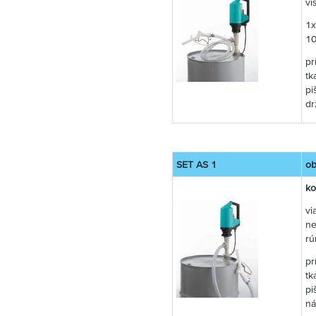
vi
1x
1
pr
tk
pi
dr
SET AS 1
ob
ko
vi
ne
rú
pr
tk
pi
ná