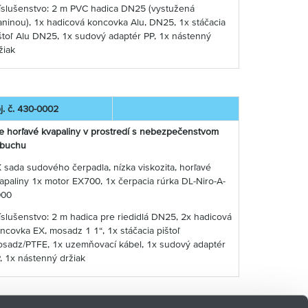
íslušenstvo: 2 m PVC hadica DN25 (vystužená
aninou), 1x hadicová koncovka Alu, DN25, 1x stáčacia
štoľ Alu DN25, 1x sudový adaptér PP, 1x nástenný
žiak
j. č. 430-0002
e horľavé kvapaliny v prostredí s nebezpečenstvom
ýbuchu
 sada sudového čerpadla, nízka viskozita, horľavé
apaliny 1x motor EX700, 1x čerpacia rúrka DL-Niro-A-
000
íslušenstvo: 2 m hadica pre riedidlá DN25, 2x hadicová
ncovka EX, mosadz 1 1“, 1x stáčacia pištoľ
sadz/PTFE, 1x uzemňovací kábel, 1x sudový adaptér
, 1x nástenný držiak