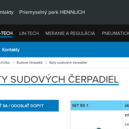
ntakty
Priemyselný park HENNLICH
-TECH
LIN-TECH
MERANIE A REGULÁCIA
PNEUMATIC
Kontakty
chnika
Sudové čerpadlá
Sety sudových čerpadiel
TY SUDOVÝCH ČERPADIEL
SET BS 1
ob
Ť SA / ODOSLAŤ DOPYT
zr
zá