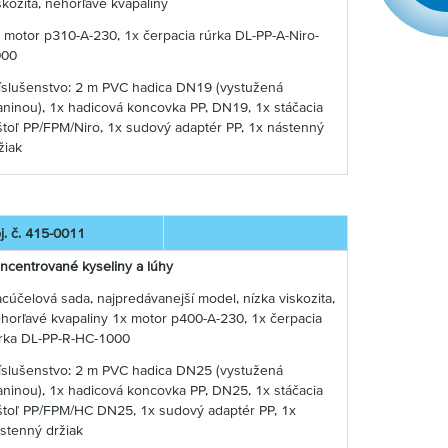
skozita, nehorľavé kvapaliny
 motor p310-A-230, 1x čerpacia rúrka DL-PP-A-Niro-
000
íslušenstvo: 2 m PVC hadica DN19 (vystužená
aninou), 1x hadicová koncovka PP, DN19, 1x stáčacia
štoľ PP/FPM/Niro, 1x sudový adaptér PP, 1x nástenný
žiak
j. č. 415-0011
ncentrované kyseliny a lúhy
acúčelová sada, najpredávanejší model, nízka viskozita,
horľavé kvapaliny 1x motor p400-A-230, 1x čerpacia
rka DL-PP-R-HC-1000
íslušenstvo: 2 m PVC hadica DN25 (vystužená
aninou), 1x hadicová koncovka PP, DN25, 1x stáčacia
štoľ PP/FPM/HC DN25, 1x sudový adaptér PP, 1x
stenný držiak