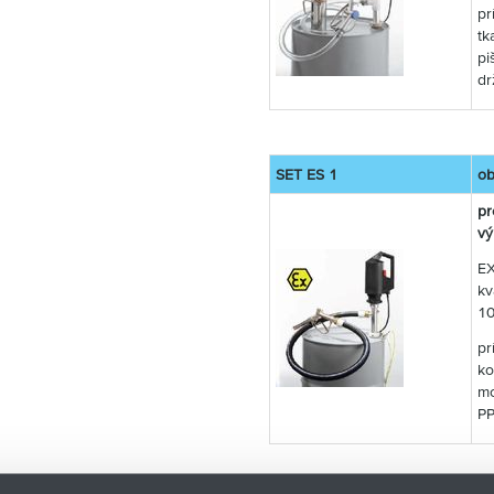
pr
tk
pi
dr
SET ES 1
ob
pr
v
EX
kv
1
pr
ko
mo
PP