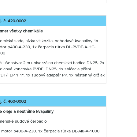
j. č. 420-0002
kmer všetky chemikálie
emická sada, nízka viskozita, nehorľavé kvapaliny 1x
tor p400-A-230, 1x čerpacia rúrka DL-PVDF-A-HC-
000
íslušenstvo: 2 m univerzálna chemická hadica DN25, 2x
dicová koncovka PVDF, DN25, 1x stáčacia pištoľ
DF/FEP 1 1“, 1x sudový adaptér PP, 1x nástenný držiak
j. č. 460-0002
e oleje a neutrálne kvapaliny
elenské sudové čerpadlo
 motor p400-A-230, 1x čerpacia rúrka DL-Alu-A-1000