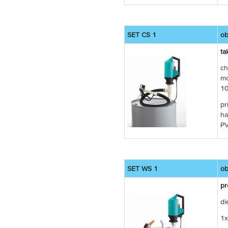
SET CS 1
ob
ta
ch
mo
1
pr
ha
PV
SET WS 1
ob
pr
di
1x