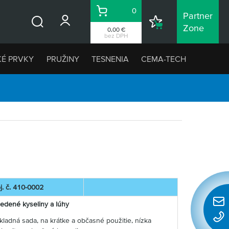
0
Partner
Košík
Nákupný
Zone
0,00 €
Vyhľadávanie
zoznam
bez DPH
KÉ PRVKY
PRUŽINY
TESNENIA
CEMA-TECH
j. č. 410-0002
iedené kyseliny a lúhy
Rýchl
konta
kladná sada, na krátke a občasné použitie, nízka