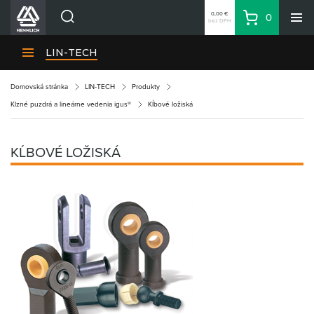
0,00 €
0
bez DPH
Košík
Vyhľadávanie
Divízie HENNLICH
LIN-TECH
Produkty
Domovská stránka
LIN-TECH
Produkty
Blog
Klzné puzdrá a lineárne vedenia igus®
Kĺbové ložiská
Kariéra
O firme
KĹBOVÉ LOŽISKÁ
Kontakty
Priemyselný park HENNLICH
Prihlásenie
Nákupný zoznam
Partner
Zone