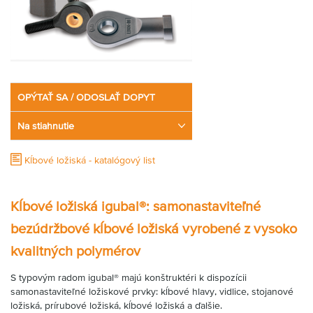
OPÝTAŤ SA / ODOSLAŤ DOPYT
Na stiahnutie
Kĺbové ložiská - katalógový list
Kĺbové ložiská igubal®: samonastaviteľné
bezúdržbové kĺbové ložiská vyrobené z vysoko
kvalitných polymérov
S typovým radom igubal® majú konštruktéri k dispozícii
samonastaviteľné ložiskové prvky: kĺbové hlavy, vidlice, stojanové
ložiská, prírubové ložiská, kĺbové ložiská a ďalšie.