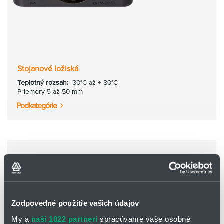
Stojanové ložiská
Teplotný rozsah:
-30°C až + 80°C
Priemery 5 až 50 mm
Podkategórie
Zodpovedné použitie vašich údajov
My a
naši 1022 partneri
spracúvame vaše osobné