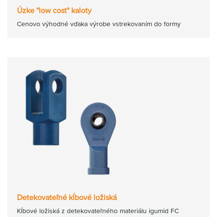
Úzke "low cost" kaloty
Cenovo výhodné vďaka výrobe vstrekovaním do formy
Detekovateľné kĺbové ložiská
Kĺbové ložiská z detekovateľného materiálu igumid FC