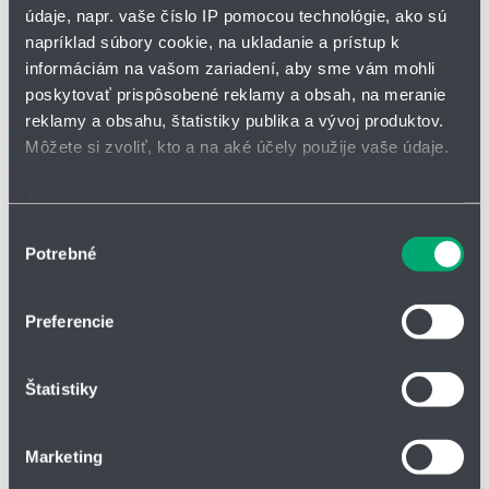
údaje, napr. vaše číslo IP pomocou technológie, ako sú
napríklad súbory cookie, na ukladanie a prístup k
informáciám na vašom zariadení, aby sme vám mohli
poskytovať prispôsobené reklamy a obsah, na meranie
reklamy a obsahu, štatistiky publika a vývoj produktov.
Prírubové ložiská
Môžete si zvoliť, kto a na aké účely použije vaše údaje.
Teplotný rozsah:
-30°C až 80°C
Priemery 4 až 50 mm
Ak to povolíte, chceli by sme tiež:
Podkategórie
Zhromažďovať informácie o vašej geografickej
Výber
Potrebné
polohe s presnosťou na niekoľko metrov
súhlasu
Identifikovať vaše zariadenie aktívnym skenovaním
konkrétnych charakteristík (odtlačky prstov).
Preferencie
Viac informácií o tom, ako sa spracúvajú vaše osobné
údaje, nájdete v časti s
vašimi nastaveniami
. Súhlas
Štatistiky
môžete kedykoľvek zmeniť alebo odvolať cez Vyhlásenie
o používaní súborov cookie.
Marketing
Na prispôsobenie obsahu a reklám, poskytovanie funkcií