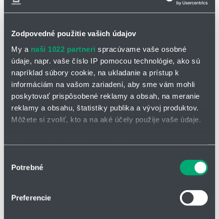
Zodpovedné použitie vašich údajov
My a
naši 1022 partneri
spracúvame vaše osobné
údaje, napr. vaše číslo IP pomocou technológie, ako sú
OPÝTAŤ SA / ODOSLAŤ DOPYT
napríklad súbory cookie, na ukladanie a prístup k
informáciám na vašom zariadení, aby sme vám mohli
Na stiahnutie
poskytovať prispôsobené reklamy a obsah, na meranie
reklamy a obsahu, štatistiky publika a vývoj produktov.
Guľový kohút BBS/EMG-ESF-V-HE.pdf
Môžete si zvoliť, kto a na aké účely použije vaše údaje.
Ak to povolíte, chceli by sme tiež:
Guľový kohút BBF/EMG/ESF-V-HE
Zhromažďovať informácie o vašej geografickej
Výber
Guľový kohút BBF/EMG/ESH-V-HE je navrhnutý
pre špeciálne
Potrebné
polohe s presnosťou na niekoľko metrov
súhlasu
filtračné a regulačné aplikácie
, kde je kladený dôraz na vysokú
Identifikovať vaše zariadenie aktívnym skenovaním
účinnosť a spoľahlivosť. Tieto zariadenia sú ideálne na použitie v
konkrétnych charakteristík (odtlačky prstov).
náročných priemyselných procesoch.
Preferencie
Viac informácií o tom, ako sa spracúvajú vaše osobné
Guľový kohút na odvzdušnenie a odtok
údaje, nájdete v časti s
vašimi nastaveniami
. Súhlas