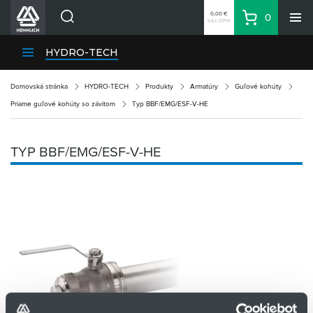
0,00 €
0
bez DPH
Košík
Vyhľadávanie
Divízie HENNLICH
HYDRO-TECH
Produkty
Domovská stránka
HYDRO-TECH
Produkty
Armatúry
Guľové kohúty
Blog
Priame guľové kohúty so závitom
Typ BBF/EMG/ESF-V-HE
Kariéra
O firme
TYP BBF/EMG/ESF-V-HE
Kontakty
Priemyselný park HENNLICH
Prihlásenie
Nákupný zoznam
Partner
Zone