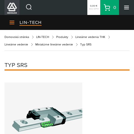
0,00 €
0
bez DPH
Košík
Vyhľadávanie
Divízie HENNLICH
LIN-TECH
Produkty
Domovská stránka
LIN-TECH
Produkty
Lineárne vedenia THK
Blog
Lineárne vedenie
Miniatúrne lineárne vedenie
Typ SRS
Kariéra
O firme
TYP SRS
Kontakty
Priemyselný park HENNLICH
Prihlásenie
Nákupný zoznam
Partner
Zone