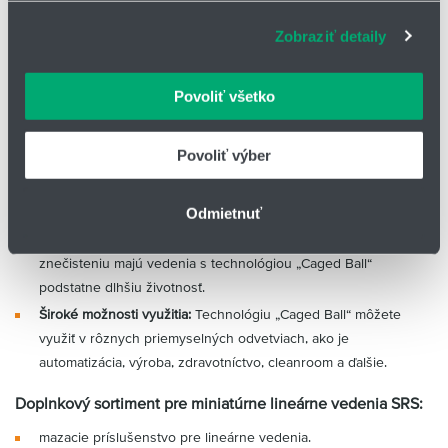
nákladov na údržbu.
súbory cookie. Informácie o tom, ako používate naše
Zobraziť detaily
webové stránky, poskytujeme aj našim partnerom v
Čisté prostredie:
Guľôčky sa vzájomne nedotýkajú. Pri pohybe
oblasti sociálnych médií, inzercie a analýzy. Títo partneri
nedochádza ku ich vzájomnému oderu a nevzniká kovový
môžu príslušné informácie skombinovať s ďalšími
prach. Vyhnete sa tak zadretiu vozíka, čo znižuje životnosť
Povoliť všetko
údajmi, ktoré ste im poskytli alebo ktoré od vás získali,
vozíka. Zároveň kovový prach nekontaminuje okolie aplikácie.
keď ste používali ich služby.
Vyššie rýchlosti:
možné použitie pre vyššie rýchlosti.
Povoliť výber
Plynulejší a tichší pohyb:
Presné vedenie guľôčok v klietke
zaisťuje hladký a tichý chod, kľúčovú vlastnosť pre aplikácie
vyžadujúce vysokú presnosť.
Odmietnuť
Dlhšia životnosť:
Vďaka vyššej odolnosti voči opotrebovaniu a
znečisteniu majú vedenia s technológiou „Caged Ball“
podstatne dlhšiu životnosť.
Široké možnosti využitia:
Technológiu „Caged Ball“ môžete
využiť v rôznych priemyselných odvetviach, ako je
automatizácia, výroba, zdravotníctvo, cleanroom a ďalšie.
Doplnkový sortiment pre miniatúrne lineárne vedenia SRS:
mazacie príslušenstvo pre lineárne vedenia.