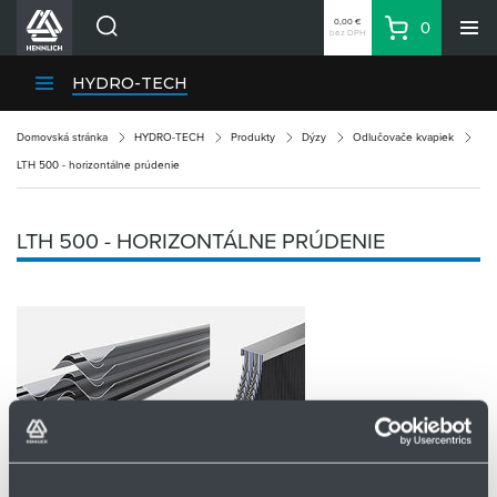
0,00 €
0
bez DPH
Košík
Vyhľadávanie
Divízie HENNLICH
HYDRO-TECH
Produkty
Domovská stránka
HYDRO-TECH
Produkty
Dýzy
Odlučovače kvapiek
Blog
LTH 500 - horizontálne prúdenie
Kariéra
O firme
LTH 500 - HORIZONTÁLNE PRÚDENIE
Kontakty
Priemyselný park HENNLICH
Prihlásenie
Nákupný zoznam
Partner
Zone