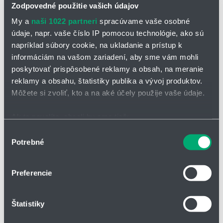
Zodpovedné použitie vašich údajov
My a
naši 1022 partneri
spracúvame vaše osobné
údaje, napr. vaše číslo IP pomocou technológie, ako sú
napríklad súbory cookie, na ukladanie a prístup k
informáciám na vašom zariadení, aby sme vám mohli
poskytovať prispôsobené reklamy a obsah, na meranie
OPÝTAŤ SA / ODOSLAŤ DOPYT
reklamy a obsahu, štatistiky publika a vývoj produktov.
Môžete si zvoliť, kto a na aké účely použije vaše údaje.
Odlučovač kvapiek typ LTH 500
Ak to povolíte, chceli by sme tiež:
Typ LTH 500 je odlučovač kvapiek pre horizontálne prúdenie plynu.
Zaujme nízkou celkovou hĺbkou a je obzvlášť vhodný pre stiesnené
Zhromažďovať informácie o vašej geografickej
Výber
podmienky inštalácie.
Potrebné
polohe s presnosťou na niekoľko metrov
súhlasu
Identifikovať vaše zariadenie aktívnym skenovaním
Vlastnosti
konkrétnych charakteristík (odtlačky prstov).
Preferencie
zmenšená inštalačná hĺbka
Viac informácií o tom, ako sa spracúvajú vaše osobné
vysoký separačný výkon
údaje, nájdete v časti s
vašimi nastaveniami
. Súhlas
Štatistiky
môžete kedykoľvek zmeniť alebo odvolať cez Vyhlásenie
k dispozícii v štyroch variantoch pre optimálne prispôsobenie
o používaní súborov cookie.
procesným požiadavkám