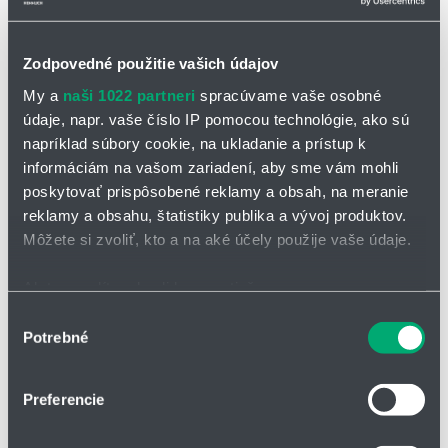
Zodpovedné použitie vašich údajov
My a
naši 1022 partneri
spracúvame vaše osobné
údaje, napr. vaše číslo IP pomocou technológie, ako sú
OPÝTAŤ SA / ODOSLAŤ DOPYT
napríklad súbory cookie, na ukladanie a prístup k
informáciám na vašom zariadení, aby sme vám mohli
Na stiahnutie
poskytovať prispôsobené reklamy a obsah, na meranie
reklamy a obsahu, štatistiky publika a vývoj produktov.
Vzduchové dýzy 679.pdf
Môžete si zvoliť, kto a na aké účely použije vaše údaje.
Ak to povolíte, chceli by sme tiež:
Dýzy s plochým lúčom na vzduch alebo
Zhromažďovať informácie o vašej geografickej
Výber
nasýtenú paru
Potrebné
polohe s presnosťou na niekoľko metrov
súhlasu
Identifikovať vaše zariadenie aktívnym skenovaním
vyznačujú širokým a silným prúdom vzduchu
konkrétnych charakteristík (odtlačky prstov).
vďaka špeciálnej konštrukcii dýzy je uhol prúdu približne 70° -
Preferencie
Viac informácií o tom, ako sa spracúvajú vaše osobné
90°
údaje, nájdete v časti s
vašimi nastaveniami
. Súhlas
montáž pomocou prevlečnej matice umožňuje jednoduchú