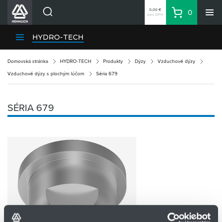
0,00 €
0
bez DPH
Košík
Vyhľadávanie
Divízie HENNLICH
HYDRO-TECH
Produkty
Domovská stránka
HYDRO-TECH
Produkty
Dýzy
Vzduchové dýzy
Blog
Vzduchové dýzy s plochým lúčom
Séria 679
Kariéra
O firme
SÉRIA 679
Kontakty
Priemyselný park HENNLICH
Prihlásenie
Nákupný zoznam
Partner
Zone