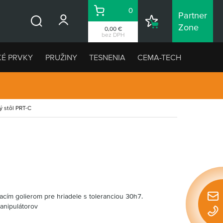
0
Partner
Košík
Nákupný
Zone
0,00 €
Vyhľadávanie
zoznam
bez DPH
KÉ PRVKY
PRUŽINY
TESNENIA
CEMA-TECH
ý stôl PRT-C
acím golierom pre hriadele s toleranciou 30h7.
Rýchl
anipulátorov
konta