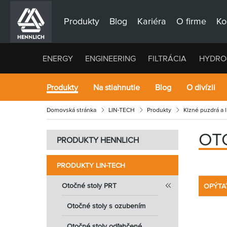
Produkty
Blog
Kariéra
O firme
Ko
ENERGY
ENGINEERING
FILTRÁCIA
HYDRO
Produkty
Na stiahnutie
Blog
O divízii
Domovská stránka
LIN-TECH
Produkty
Klzné puzdrá a 
OT
PRODUKTY HENNLICH
PRODUKTY LIN-TECH
Otočné stoly PRT
OPÝTA
Otočné stoly s ozubením
Otočné stoly odľahčené