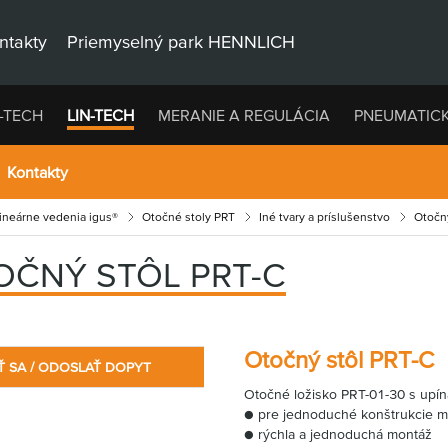
ntakty
Priemyselný park HENNLICH
-TECH
LIN-TECH
MERANIE A REGULÁCIA
PNEUMATIC
Kontakty
lineárne vedenia igus®
Otočné stoly PRT
Iné tvary a príslušenstvo
Otočn
OČNÝ STÔL PRT-C
Otočný stôl PRT-C
Ť SA / ODOSLAŤ DOPYT
Otočné ložisko PRT-01-30 s upín
● pre jednoduché konštrukcie m
● rýchla a jednoduchá montáž