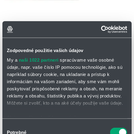
OPÝTAŤ SA / ODOSLAŤ DOPYT
Zodpovedné použitie vašich údajov
My a
naši 1022 partneri
spracúvame vaše osobné
Na stiahnutie
údaje, napr. vaše číslo IP pomocou technológie, ako sú
napríklad súbory cookie, na ukladanie a prístup k
Katalógový list - CF Clean Air
informáciám na vašom zariadení, aby sme vám mohli
poskytovať prispôsobené reklamy a obsah, na meranie
®
Flexibilné pneumatické hadice chainflex
Clean
reklamy a obsahu, štatistiky publika a vývoj produktov.
Môžete si zvoliť, kto a na aké účely použije vaše údaje.
Air
Pneumatické hadice chainflex® Clean Air boli otestované na
Ak to povolíte, chceli by sme tiež:
niekoľko miliónov ohybových cyklov v
energetických reťaziach e-
Zhromažďovať informácie o vašej geografickej
Výber
chain®
.
Potrebné
polohe s presnosťou na niekoľko metrov
súhlasu