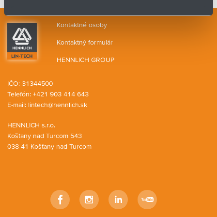
Počet nájdených produktov:
0
Kontaktné osoby
Kontaktný formulár
HENNLICH GROUP
IČO: 31344500
Telefón: +421 903 414 643
E-mail:
lintech@hennlich.sk
HENNLICH s.r.o.
Košťany nad Turcom 543
038 41 Košťany nad Turcom
Facebook
Instagram
LinkedIn
YouTube