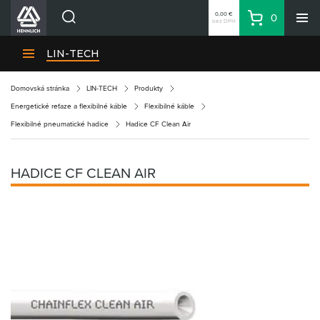
0,00 €
0
bez DPH
Košík
Vyhľadávanie
Divízie HENNLICH
LIN-TECH
Produkty
Domovská stránka
LIN-TECH
Produkty
Blog
Energetické reťaze a flexibilné káble
Flexibilné káble
Kariéra
Flexibilné pneumatické hadice
Hadice CF Clean Air
O firme
Kontakty
HADICE CF CLEAN AIR
Priemyselný park HENNLICH
Prihlásenie
Nákupný zoznam
Partner
Zone