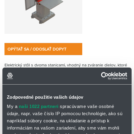
OPÝTAŤ SA / ODOSLAŤ DOPYT
Elektrický stôl s dvoma stanicami, vhodný na zváranie dielov, ktoré
počas zvárania nevyžadujú otáčanie. Tento stôl využíva elektrickú
os (robotickú os) a je možné ho predávať samostatne a vybaviť
akýmkoľvek typom robota.
Zodpovedné použitie vašich údajov
My a
naši 1022 partneri
spracúvame vaše osobné
údaje, napr. vaše číslo IP pomocou technológie, ako sú
napríklad súbory cookie, na ukladanie a prístup k
informáciám na vašom zariadení, aby sme vám mohli