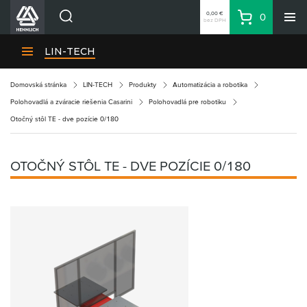
0,00 €
0
bez DPH
Košík
Vyhľadávanie
Divízie HENNLICH
LIN-TECH
Produkty
Domovská stránka
LIN-TECH
Produkty
Automatizácia a robotika
Blog
Polohovadlá a zváracie riešenia Casarini
Polohovadlá pre robotiku
Kariéra
Otočný stôl TE - dve pozície 0/180
O firme
Kontakty
OTOČNÝ STÔL TE - DVE POZÍCIE 0/180
Priemyselný park HENNLICH
Prihlásenie
Nákupný zoznam
Partner
Zone