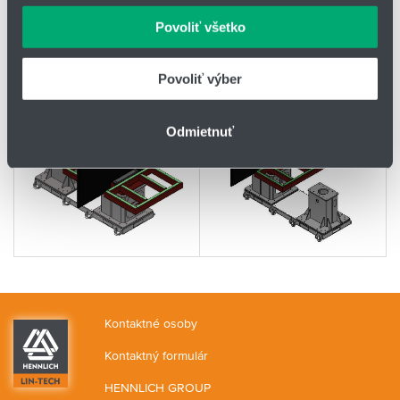
môžu príslušné informácie skombinovať s ďalšími
Povoliť všetko
údajmi, ktoré ste im poskytli alebo ktoré od vás získali,
keď ste používali ich služby.
Povoliť výber
Odmietnuť
Kontaktné osoby
Kontaktný formulár
HENNLICH GROUP