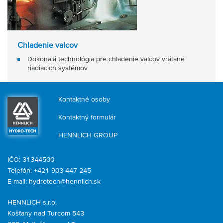
Chladenie valcov
Dokonalá technológia pre chladenie valcov vrátane
riadiacich systémov
Kontaktné osoby
Kontaktný formulár
HENNLICH GROUP
IČO: 31344500
Telefón: +421 903 447 245
E-mail:
hydrotech@hennlich.sk
HENNLICH s.r.o.
Košťany nad Turcom 543