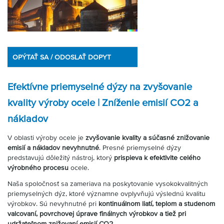
OPÝTAŤ SA / ODOSLAŤ DOPYT
Efektívne priemyselné dýzy na zvyšovanie
kvality výroby ocele | Zníženie emisií CO2 a
nákladov
V oblasti výroby ocele je
zvyšovanie kvality a súčasné znižovanie
emisií a nákladov nevyhnutné
. Presné priemyselné dýzy
predstavujú dôležitý nástroj, ktorý
prispieva k efektivite celého
výrobného procesu
ocele.
Naša spoločnosť sa zameriava na poskytovanie vysokokvalitných
priemyselných dýz, ktoré významne ovplyvňujú výslednú kvalitu
výrobkov. Sú nevyhnutné pri
kontinuálnom liatí, teplom a studenom
valcovaní, povrchovej úprave finálnych výrobkov a tiež pri
udržateľnom znižovaní emisií CO2
.