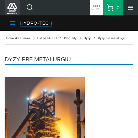
0,00 €
0
bez DPH
Košík
Vyhľadávanie
Divízie HENNLICH
HYDRO-TECH
Produkty
Domovská stránka
HYDRO-TECH
Produkty
Dýzy
Dýzy pre metalurgiu
Blog
Kariéra
DÝZY PRE METALURGIU
O firme
Kontakty
Priemyselný park HENNLICH
Prihlásenie
Nákupný zoznam
Partner
Zone