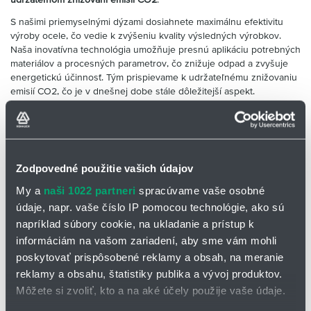
S našimi priemyselnými dýzami dosiahnete maximálnu efektivitu
výroby ocele, čo vedie k zvýšeniu kvality výsledných výrobkov.
Naša inovatívna technológia umožňuje presnú aplikáciu potrebných
materiálov a procesných parametrov, čo znižuje odpad a zvyšuje
energetickú účinnosť. Tým prispievame k udržateľnému znižovaniu
emisií CO2, čo je v dnešnej dobe stále dôležitejší aspekt.
Ak hľadáte spoľahlivého dodávateľa priemyselných dýz na výrobu
ocele, sme tu pre Vás. Naše dlhoročné skúsenosti a odbornosť v
odbore nám umožňujú poskytovať špičkové produkty, ktoré spĺňajú
najnáročnejšie požiadavky na kvalitu a výkon.
Zodpovedné použitie vašich údajov
Kontaktujte nás dnes a zistite viac o našich priemyselných dýzach a
My a
naši 1022 partneri
spracúvame vaše osobné
ich výhodách pre váš podnik v oblasti metalurgie a výroby ocele.
Spoločne môžeme dosiahnuť vynikajúce výsledky a prispieť k
údaje, napr. vaše číslo IP pomocou technológie, ako sú
udržateľnému rozvoju vašej spoločnosti.
napríklad súbory cookie, na ukladanie a prístup k
informáciám na vašom zariadení, aby sme vám mohli
poskytovať prispôsobené reklamy a obsah, na meranie
reklamy a obsahu, štatistiky publika a vývoj produktov.
Môžete si zvoliť, kto a na aké účely použije vaše údaje.