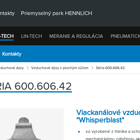
ntakty
Priemyselný park HENNLICH
-TECH
LIN-TECH
MERANIE A REGULÁCIA
PNEUMATIC
Kontakty
duchové dýzy
Vzduchové dýzy s plochým lúčom
Séria 600.606.42
IA 600.606.42
Viackanálové vzdu
"Whisperblast"
sú vyrobené z hliníka a sc
mechanickému zaťaženiu ak