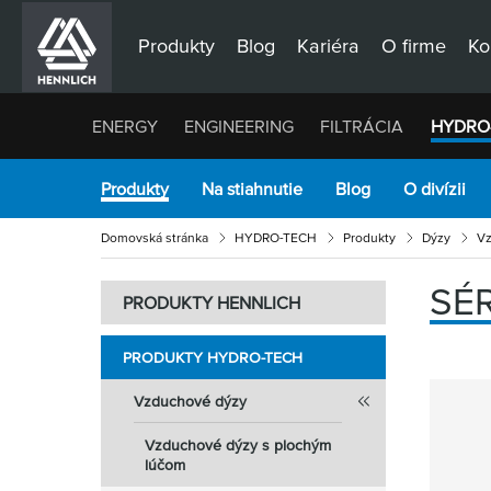
Produkty
Blog
Kariéra
O firme
Ko
ENERGY
ENGINEERING
FILTRÁCIA
HYDRO
Produkty
Na stiahnutie
Blog
O divízii
Domovská stránka
HYDRO-TECH
Produkty
Dýzy
Vz
SÉR
PRODUKTY HENNLICH
PRODUKTY HYDRO-TECH
Vzduchové dýzy
Vzduchové dýzy s plochým
lúčom