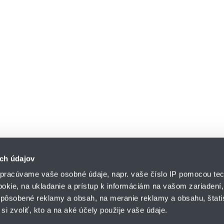
ch údajov
pracúvame vaše osobné údaje, napr. vaše číslo IP pomocou tec
ookie, na ukladanie a prístup k informáciám na vašom zariadení
pôsobené reklamy a obsah, na meranie reklamy a obsahu, štatis
HENNLICH s.r.o.
si zvoliť, kto a na aké účely použije vaše údaje.
Košťany nad Turcom 5
lár
HENNLICH GROUP