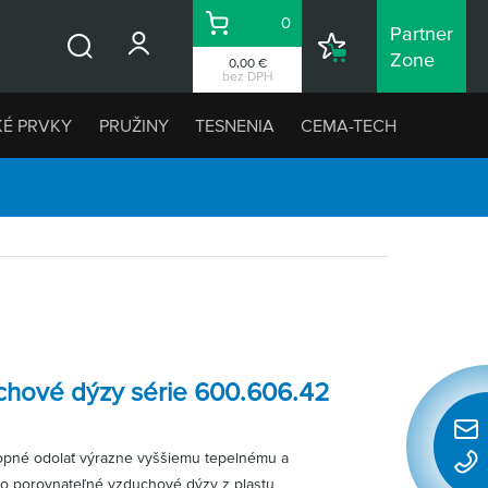
0
Partner
Košík
Nákupný
Zone
0,00 €
Vyhľadávanie
zoznam
bez DPH
KÉ PRVKY
PRUŽINY
TESNENIA
CEMA-TECH
chové dýzy série 600.606.42
Rýchl
hopné odolať výrazne vyššiemu tepelnému a
konta
o porovnateľné vzduchové dýzy z plastu