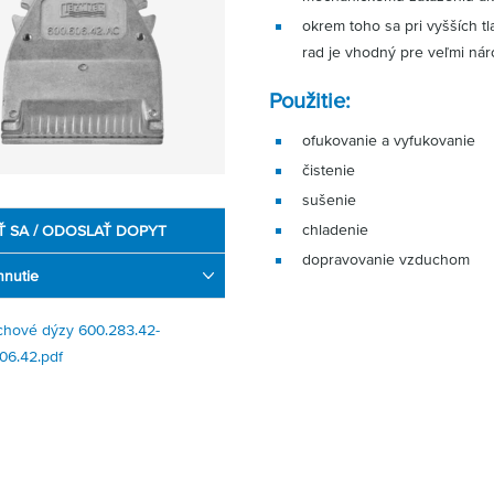
okrem toho sa pri vyšších tl
rad je vhodný pre veľmi nár
Použitie:
ofukovanie a vyfukovanie
čistenie
sušenie
chladenie
Ť SA / ODOSLAŤ DOPYT
dopravovanie vzduchom
hnutie
hové dýzy 600.283.42-
06.42.pdf