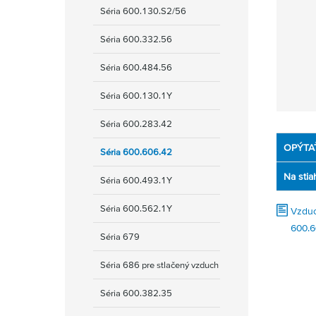
Séria 600.130.S2/56
Séria 600.332.56
Séria 600.484.56
Séria 600.130.1Y
Séria 600.283.42
OPÝTA
Séria 600.606.42
Na stia
Séria 600.493.1Y
Séria 600.562.1Y
Vzduc
600.6
Séria 679
Séria 686 pre stlačený vzduch
Séria 600.382.35