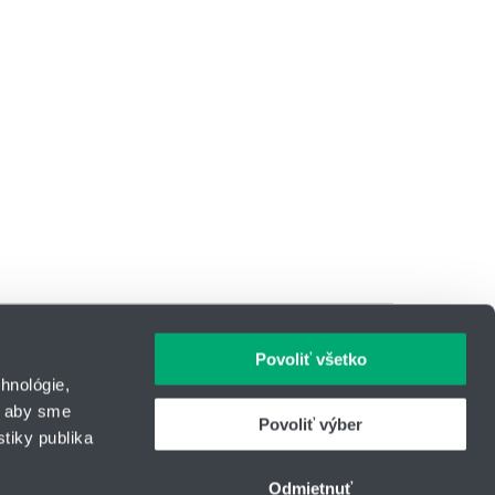
Povoliť všetko
hnológie,
, aby sme
Povoliť výber
tiky publika
IČO: 31344500
43
Telefón: +421 903 447 245
Odmietnuť