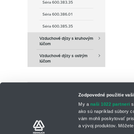
Séria 600.383.35
Séria 600.386.01
Séria 600.385.35
Vzduchové dýzy s kruhovým
lúčom
Vzduchové dýzy s ostrým
lúčom
Počet nájdených produktov:
0
Zodpovedné použitie vaši
My a
naši 1022 partneri
s
ako sú napríklad súbory c
vám mohli poskytovať pris
a vývoj produktov. Môžete 
Kontaktné osoby
Kontaktný formu