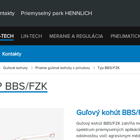
ntakty
Priemyselný park HENNLICH
-TECH
LIN-TECH
MERANIE A REGULÁCIA
PNEUMATIC
Kontakty
Guľové kohúty
Priame guľové kohúty s prírubou
Typ BBS/FZK
P BBS/FZK
Guľový kohút BBS/
Guľový kohút BBS/FZK zahŕňa mo
spektrum priemyselných aplikácií
odolnosťou voči agresívnym médi