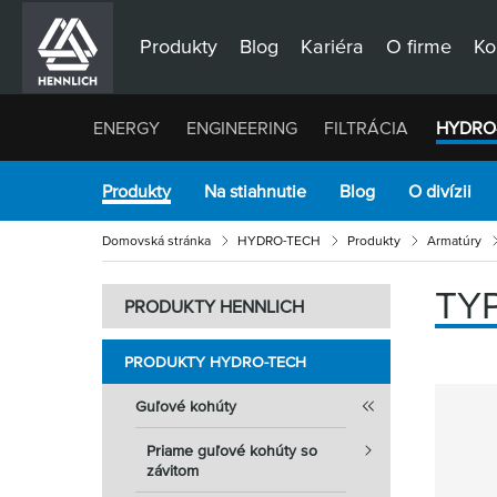
Produkty
Blog
Kariéra
O firme
Ko
ENERGY
ENGINEERING
FILTRÁCIA
HYDRO
Produkty
Na stiahnutie
Blog
O divízii
Domovská stránka
HYDRO-TECH
Produkty
Armatúry
TY
PRODUKTY HENNLICH
PRODUKTY HYDRO-TECH
Guľové kohúty
Priame guľové kohúty so
závitom