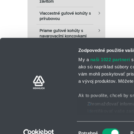
závitom
Viaccestné guľové kohúty s
prírubovou
Priame guľové kohúty s
navarovacími koncovkami
Zodpovedné použitie vaši
My a
naši 1022 partneri
s
ako sú napríklad súbory c
vám mohli poskytovať pris
a vývoj produktov. Môžete 
Kontaktné osoby
Kontaktný formu
Ak to povolíte, chceli by s
Zhromažďovať informác
Identifikovať vaše za
Všeobecné obchodné po
2025 © HENNLICH - Všetky práva vyhradené
Viac informácií o tom, ako
Súhlas môžete kedykoľvek
Výber
Potrebné
P