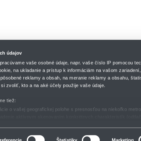
ch údajov
pracúvame vaše osobné údaje, napr. vaše číslo IP pomocou tec
ookie, na ukladanie a prístup k informáciám na vašom zariadení
pôsobené reklamy a obsah, na meranie reklamy a obsahu, štatis
HENNLICH s.r.o.
si zvoliť, kto a na aké účely použije vaše údaje.
Košťany nad Turcom 5
lár
HENNLICH GROUP
038 41 Košťany nad T
me tiež:
ie o vašej geografickej polohe s presnosťou na niekoľko metr
riadenie aktívnym skenovaním konkrétnych charakteristík (odtlač
dmienky
GDPR
Nastavenia cookies
 sa spracúvajú vaše osobné údaje, nájdete v časti s
vašimi nas
 zmeniť alebo odvolať cez Vyhlásenie o používaní súborov cook
referencie
Štatistiky
Marketing