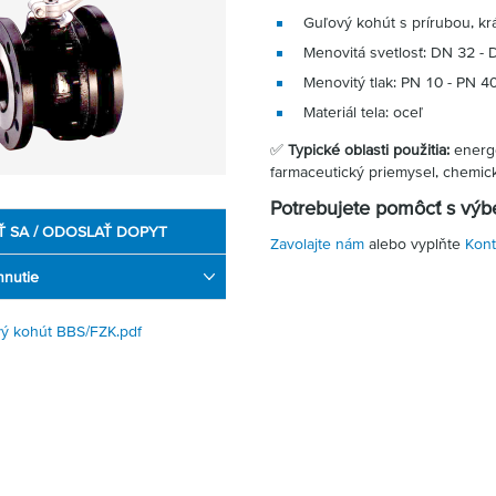
Guľový kohút s prírubou, kr
Menovitá svetlosť: DN 32 -
Menovitý tlak: PN 10 - PN 4
Materiál tela: oceľ
✅
Typické oblasti použitia:
energe
farmaceutický priemysel, chemic
Potrebujete pomôcť s v
Ť SA / ODOSLAŤ DOPYT
Zavolajte nám
alebo vyplňte
Kont
hnutie
ý kohút BBS/FZK.pdf