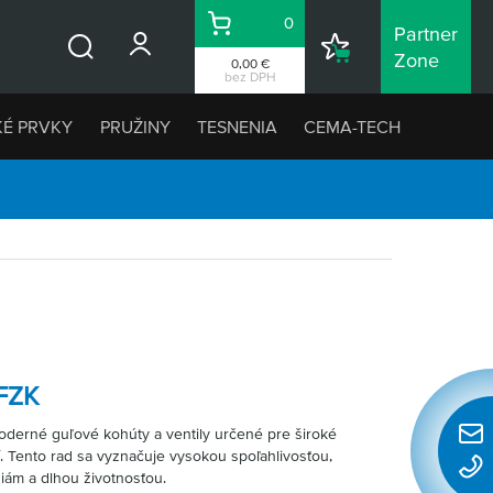
0
Partner
Košík
Nákupný
Zone
0,00 €
Vyhľadávanie
zoznam
bez DPH
KÉ PRVKY
PRUŽINY
TESNENIA
CEMA-TECH
FZK
derné guľové kohúty a ventily určené pre široké
Rýchl
. Tento rad sa vyznačuje vysokou spoľahlivosťou,
konta
ám a dlhou životnosťou.