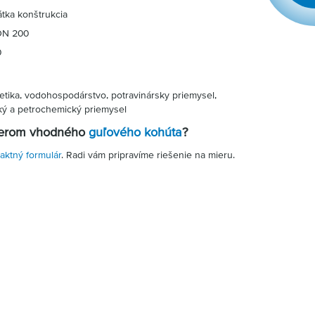
átka konštrukcia
 DN 200
0
tika, vodohospodárstvo, potravinársky priemysel,
ký a petrochemický priemysel
ýberom vhodného
guľového kohúta
?
aktný formulár
. Radi vám pripravíme riešenie na mieru.