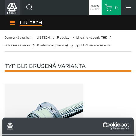
0,00 €
0
bez DPH
Košík
Vyhľadávanie
Divízie HENNLICH
LIN-TECH
Produkty
Domovská stránka
LIN-TECH
Produkty
Lineárne vedenia THK
Blog
Guľôčková skrutka
Polohovacie (brúsené)
Typ BLR brúsená varianta
Kariéra
O firme
TYP BLR BRÚSENÁ VARIANTA
Kontakty
Priemyselný park HENNLICH
Prihlásenie
Nákupný zoznam
Partner
Zone