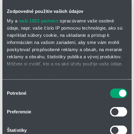
Zodpovedné použitie vašich údajov
My a
naši 1022 partneri
spracúvame vaše osobné
údaje, napr. vaše číslo IP pomocou technológie, ako sú
napríklad súbory cookie, na ukladanie a prístup k
OPÝTAŤ SA / ODOSLAŤ DOPYT
informáciám na vašom zariadení, aby sme vám mohli
poskytovať prispôsobené reklamy a obsah, na meranie
reklamy a obsahu, štatistiky publika a vývoj produktov.
Guľôčková skrutka BRL
Môžete si zvoliť, kto a na aké účely použije vaše údaje.
Guľôčková skrutka typ BLR má rotačnú maticu a skrutka má veľké
stúpanie. Je vybavená obehovým systémom, ktorý naberá guľôčky
Ak to povolíte, chceli by sme tiež:
v čelnom viečku. Hodnota DN činí 70.000.
Zhromažďovať informácie o vašej geografickej
Výber
Skrutka je dodávaná v rôznych triedach presnosti podľa
Potrebné
polohe s presnosťou na niekoľko metrov
súhlasu
požiadaviek.
Identifikovať vaše zariadenie aktívnym skenovaním
Pre uloženie koncov skrutiek odporúčame naše príslušenstvo.
konkrétnych charakteristík (odtlačky prstov).
Preferencie
Viac informácií o tom, ako sa spracúvajú vaše osobné
Na objednávku možno doplniť vybavením pre vyššiu ochranu proti
údaje, nájdete v časti s
vašimi nastaveniami
. Súhlas
nečistotám.
Štatistiky
môžete kedykoľvek zmeniť alebo odvolať cez Vyhlásenie
Mazanie sa vykonáva v intervaloch podľa danej aplikácie. Pre