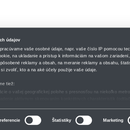
ch údajov
pracúvame vaše osobné údaje, napr. vaše číslo IP pomocou tec
ookie, na ukladanie a prístup k informáciám na vašom zariadení
pôsobené reklamy a obsah, na meranie reklamy a obsahu, štatis
HENNLICH s.r.o.
si zvoliť, kto a na aké účely použije vaše údaje.
Košťany nad Turcom 5
lár
HENNLICH GROUP
038 41 Košťany nad T
me tiež:
ie o vašej geografickej polohe s presnosťou na niekoľko metr
riadenie aktívnym skenovaním konkrétnych charakteristík (odtlač
dmienky
GDPR
Nastavenia cookies
 sa spracúvajú vaše osobné údaje, nájdete v časti s
vašimi nas
 zmeniť alebo odvolať cez Vyhlásenie o používaní súborov cook
referencie
Štatistiky
Marketing
 reklám, poskytovanie funkcií sociálnych médií a analýzu návšt