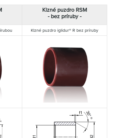
M
Klzné puzdro RSM
- bez príruby -
rírubou
Klzné puzdro iglidur® R bez príruby