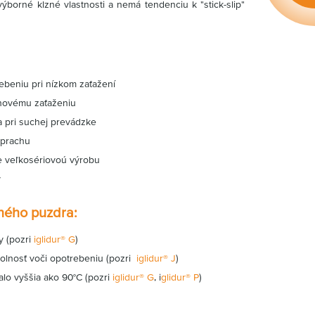
výborné klzné vlastnosti a nemá tendenciu k "stick-slip"
ebeniu pri nízkom zaťažení
novému zaťaženiu
ia pri suchej prevádzke
 prachu
e veľkosériovoú výrobu
y
zného puzdra:
y (pozri
iglidur® G
)
dolnosť voči opotrebeniu (pozri
iglidur® J
)
valo vyššia ako 90°C (pozri
iglidur® G
, i
glidur® P
)