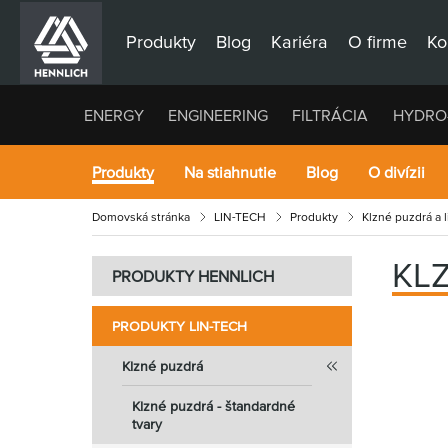
Produkty
Blog
Kariéra
O firme
Ko
ENERGY
ENGINEERING
FILTRÁCIA
HYDRO
Produkty
Na stiahnutie
Blog
O divízii
Domovská stránka
LIN-TECH
Produkty
Klzné puzdrá a 
KL
PRODUKTY HENNLICH
PRODUKTY LIN-TECH
Klzné puzdrá
Klzné puzdrá - štandardné
tvary