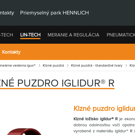
ntakty
Priemyselný park HENNLICH
-TECH
LIN-TECH
MERANIE A REGULÁCIA
PNEUMATIC
Kontakty
lineárne vedenia igus®
Klzné puzdrá
Klzné puzdrá - štandardné tvary
Klz
ZNÉ PUZDRO IGLIDUR® R
Klzné puzdro iglidu
Klzné ložisko iglidur® R
je ekono
dobrou odolnosťou voči opotre
vyrobené z materiálu iglidur® R