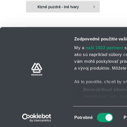
Klzné puzdrá - iné tvary
Počet nájdených produktov:
0
Zodpovedné použitie vaši
My a
naši 1022 partneri
s
ako sú napríklad súbory c
vám mohli poskytovať pris
a vývoj produktov. Môžete 
Kontaktné osoby
Kontaktný formu
Ak to povolíte, chceli by s
Zhromažďovať informác
Identifikovať vaše za
Všeobecné obchodné po
2025 © HENNLICH - Všetky práva vyhradené
Viac informácií o tom, ako
Súhlas môžete kedykoľvek
Výber
Potrebné
P
súhlasu
Na prispôsobenie obsahu a