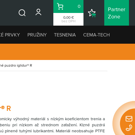
0
Partner
Košík
Nákupný
Zone
0,00 €
Vyhľadávanie
zoznam
bez DPH
KÉ PRVKY
PRUŽINY
TESNENIA
CEMA-TECH
né puzdro iglidur® R
r® R
micky výhodný materiál s nízkým koeficientom trenia a
Rýchl
beniu pri nízkom až strednom zaťažení. Klzné puzdrá
konta
 sú plnené tuhými lubrikantmi. Materiál neobsahuje PTFE