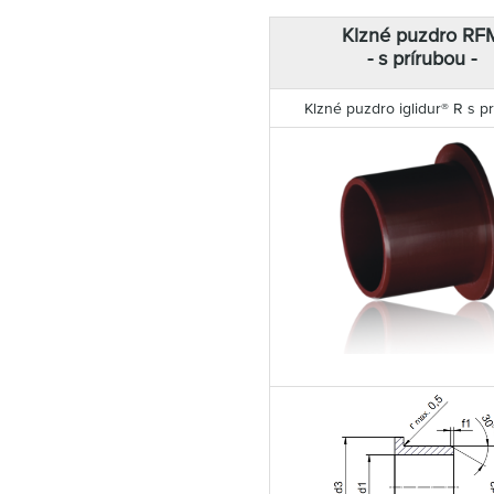
Klzné puzdro RF
- s prírubou -
Klzné puzdro iglidur® R s p