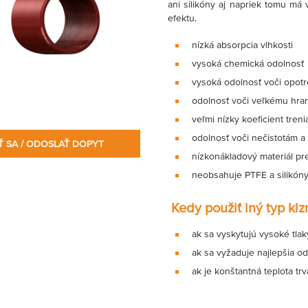
ani silikóny aj napriek tomu má 
efektu.
nízká absorpcia vlhkosti
vysoká chemická odolnosť
vysoká odolnosť voči opotr
odolnosť voči veľkému hra
veľmi nízky koeficient tren
odolnosť voči nečistotám a
Ť SA / ODOSLAŤ DOPYT
nízkonákladový materiál pr
neobsahuje PTFE a silikón
Kedy použiť iný typ kl
ak sa vyskytujú vysoké tlak
ak sa vyžaduje najlepšia o
ak je konštantná teplota tr