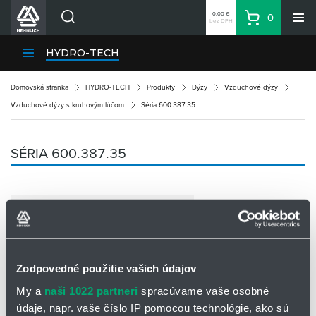
0,00 €
0
bez DPH
Košík
Vyhľadávanie
Divízie HENNLICH
HYDRO-TECH
Produkty
Domovská stránka
HYDRO-TECH
Produkty
Dýzy
Vzduchové dýzy
Blog
Vzduchové dýzy s kruhovým lúčom
Séria 600.387.35
Kariéra
O firme
SÉRIA 600.387.35
Kontakty
Priemyselný park HENNLICH
Prihlásenie
Nákupný zoznam
Zodpovedné použitie vašich údajov
Partner
Zone
My a
naši 1022 partneri
spracúvame vaše osobné
údaje, napr. vaše číslo IP pomocou technológie, ako sú