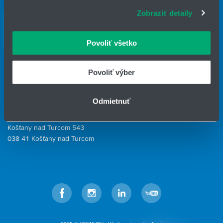
súbory cookie. Informácie o tom, ako používate naše
Zobraziť detaily
webové stránky, poskytujeme aj našim partnerom v
Kontaktné osoby
oblasti sociálnych médií, inzercie a analýzy. Títo partneri
Kontaktný formulár
môžu príslušné informácie skombinovať s ďalšími
Povoliť všetko
údajmi, ktoré ste im poskytli alebo ktoré od vás získali,
HENNLICH GROUP
keď ste používali ich služby.
Povoliť výber
IČO: 31344500
Telefón: +421 903 447 245
E-mail:
hydrotech@hennlich.sk
Odmietnuť
HENNLICH s.r.o.
Košťany nad Turcom 543
038 41 Košťany nad Turcom
Facebook
Instagram
LinkedIn
YouTube