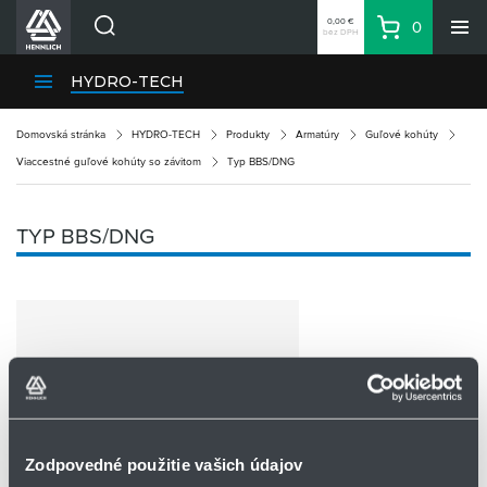
0,00 €
0
bez DPH
Košík
Vyhľadávanie
Divízie HENNLICH
HYDRO-TECH
Produkty
Domovská stránka
HYDRO-TECH
Produkty
Armatúry
Guľové kohúty
Blog
Viaccestné guľové kohúty so závitom
Typ BBS/DNG
Kariéra
O firme
TYP BBS/DNG
Kontakty
Priemyselný park HENNLICH
Prihlásenie
Nákupný zoznam
Partner
Zone
Zodpovedné použitie vašich údajov