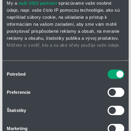
My a
naši 1022 partneri
spracúvame vaše osobné
údaje, napr. vaše číslo IP pomocou technológie, ako sú
napríklad súbory cookie, na ukladanie a prístup k
informáciám na vašom zariadení, aby sme vám mohli
poskytovať prispôsobené reklamy a obsah, na meranie
reklamy a obsahu, štatistiky publika a vývoj produktov.
OPÝTAŤ SA / ODOSLAŤ DOPYT
Môžete si zvoliť, kto a na aké účely použije vaše údaje.
Guľový kohút BBS/DNG
Ak to povolíte, chceli by sme tiež:
Zhromažďovať informácie o vašej geografickej
Výber
Typový rad BBS/DNG zahŕňa vysoko kvalitné guľové kohúty a
Potrebné
polohe s presnosťou na niekoľko metrov
ventily, ktoré sú navrhnuté pre široké spektrum priemyselných
súhlasu
aplikácií. Tento rad sa vyznačuje spoľahlivosťou, robustnosťou a
Identifikovať vaše zariadenie aktívnym skenovaním
efektivitou.
konkrétnych charakteristík (odtlačky prstov).
Preferencie
Viac informácií o tom, ako sa spracúvajú vaše osobné
Nízkotlaký - trojcestný - guľový kohút so závitom
údaje, nájdete v časti s
vašimi nastaveniami
. Súhlas
Schéma vŕtania: L alebo T
Štatistiky
môžete kedykoľvek zmeniť alebo odvolať cez Vyhlásenie
Menovitá svetlosť: DN 3 - DN 40
o používaní súborov cookie.
Tlak: PN 25
Materiál: oceľ
Marketing