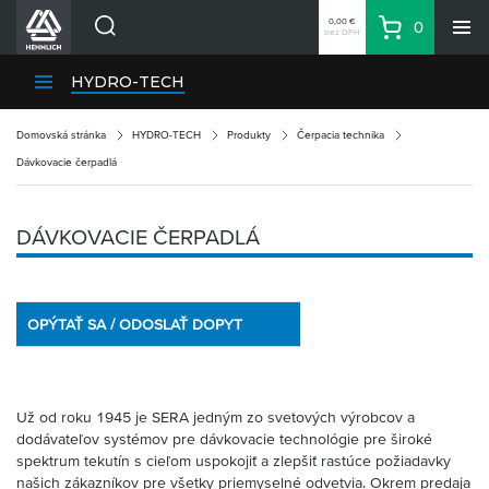
0,00 €
0
bez DPH
Košík
Vyhľadávanie
Divízie HENNLICH
HYDRO-TECH
Produkty
Domovská stránka
HYDRO-TECH
Produkty
Čerpacia technika
Blog
Dávkovacie čerpadlá
Kariéra
O firme
DÁVKOVACIE ČERPADLÁ
Kontakty
Priemyselný park HENNLICH
OPÝTAŤ SA / ODOSLAŤ DOPYT
Prihlásenie
Nákupný zoznam
Už od roku 1945 je SERA jedným zo svetových výrobcov a
Partner
Zone
dodávateľov systémov pre dávkovacie technológie pre široké
spektrum tekutín s cieľom uspokojiť a zlepšiť rastúce požiadavky
našich zákazníkov pre všetky priemyselné odvetvia. Okrem predaja