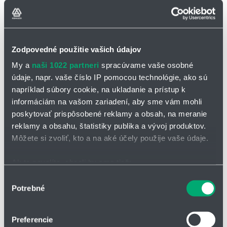
Zodpovedné použitie vašich údajov
My a
naši 1022 partneri
spracúvame vaše osobné
údaje, napr. vaše číslo IP pomocou technológie, ako sú
napríklad súbory cookie, na ukladanie a prístup k
informáciám na vašom zariadení, aby sme vám mohli
poskytovať prispôsobené reklamy a obsah, na meranie
Elektromagnetické čerpadlá
reklamy a obsahu, štatistiky publika a vývoj produktov.
Samonasávacie, bezpečný chod na sucho
Môžete si zvoliť, kto a na aké účely použije vaše údaje.
0-35 l/h, max. tlak 10 bar
Podkategórie
Ak to povolíte, chceli by sme tiež:
Zhromažďovať informácie o vašej geografickej
Výber
Potrebné
polohe s presnosťou na niekoľko metrov
súhlasu
Identifikovať vaše zariadenie aktívnym skenovaním
konkrétnych charakteristík (odtlačky prstov).
Preferencie
Viac informácií o tom, ako sa spracúvajú vaše osobné