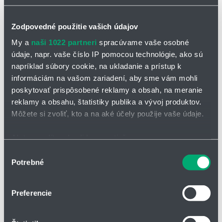
Zodpovedné použitie vašich údajov
My a
naši 1022 partneri
spracúvame vaše osobné
údaje, napr. vaše číslo IP pomocou technológie, ako sú
napríklad súbory cookie, na ukladanie a prístup k
OPÝTAŤ SA / ODOSLAŤ DOPYT
informáciám na vašom zariadení, aby sme vám mohli
poskytovať prispôsobené reklamy a obsah, na meranie
Uhlové uchopovače OLE/OF
reklamy a obsahu, štatistiky publika a vývoj produktov.
Môžete si zvoliť, kto a na aké účely použije vaše údaje.
Vlastnosti uchopovačov série OLE/OF:
Ak to povolíte, chceli by sme tiež:
kĺbové uchoppvače uchopia obrobok zvonka aj zvnútra
Zhromažďovať informácie o vašej geografickej
Výber
verzia OLE má veľmi kompaktnú konštrukciu a malé rozmery
Potrebné
polohe s presnosťou na niekoľko metrov
súhlasu
Identifikovať vaše zariadenie aktívnym skenovaním
Pracovná
Typ
Zdvih na čeľusť
uchopovacia sila na
konkrétnych charakteristík (odtlačky prstov).
Preferencie
čeľusť pri 6 bar
Viac informácií o tom, ako sa spracúvajú vaše osobné
údaje, nájdete v časti s
vašimi nastaveniami
. Súhlas
[mm]
[N]