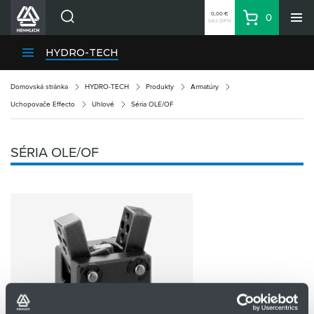
0,00 €
0
bez DPH
Košík
Vyhľadávanie
Divízie HENNLICH
HYDRO-TECH
Produkty
Domovská stránka
HYDRO-TECH
Produkty
Armatúry
Blog
Uchopovače Effecto
Uhlové
Séria OLE/OF
Kariéra
O firme
SÉRIA OLE/OF
Kontakty
Priemyselný park HENNLICH
Prihlásenie
Nákupný zoznam
Partner
Zone