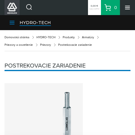
0,00 €
0
bez DPH
Košík
Vyhľadávanie
Divízie HENNLICH
HYDRO-TECH
Produkty
Domovská stránka
HYDRO-TECH
Produkty
Armatúry
Blog
Priezory a osvetlenie
Priezory
Postrekovacie zariadenie
Kariéra
O firme
POSTREKOVACIE ZARIADENIE
Kontakty
Priemyselný park HENNLICH
Prihlásenie
Nákupný zoznam
Partner
Zone