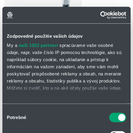
Zodpovedné použitie vašich údajov
OPÝTAŤ SA / ODOSLAŤ DOPYT
My a
naši 1022 partneri
spracúvame vaše osobné
údaje, napr. vaše číslo IP pomocou technológie, ako sú
Na stiahnutie
napríklad súbory cookie, na ukladanie a prístup k
informáciám na vašom zariadení, aby sme vám mohli
Postrekovacie zariadenie
poskytovať prispôsobené reklamy a obsah, na meranie
Lumiglas.pdf
reklamy a obsahu, štatistiky publika a vývoj produktov.
Môžete si zvoliť, kto a na aké účely použije vaše údaje.
Postrekovacie zariadenie
Ak to povolíte, chceli by sme tiež:
Tieto systémy sú navrhnuté tak, aby
zabezpečili efektívnu
Zhromažďovať informácie o vašej geografickej
Výber
distribúciu kvapalín
v určitom priestore, čo je dôležité pre procesy,
Potrebné
polohe s presnosťou na niekoľko metrov
kde je potrebné pokryť povrch chemickými látkami, chladiacimi
súhlasu
kvapalinami, čistiacimi roztokmi alebo inými tekutinami.
Identifikovať vaše zariadenie aktívnym skenovaním
konkrétnych charakteristík (odtlačky prstov).