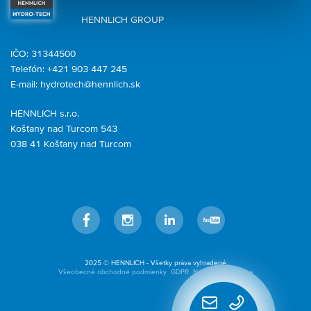
HENNLICH GROUP
IČO: 31344500
Telefón: +421 903 447 245
E-mail:
hydrotech@hennlich.sk
HENNLICH s.r.o.
Košťany nad Turcom 543
038 41 Košťany nad Turcom
Facebook
Instagram
LinkedIn
YouTube
2025 © HENNLICH - Všetky práva vyhradené
Všeobecné obchodné podmienky
GDPR
Nastavenia cookies
Rýchly