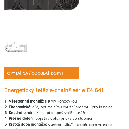
OPÝTAŤ SA / ODOSLAŤ DOPYT
Energetický řetěz e-chain® série E4.64L
1. Všestranná montáž:
s KMA koncovkou
2. Ekonomické:
díky optimálnímu využití prostoru pro instalaci
3. Snadné plnění:
zcela přístupný vnitřní průřez
4. Přesné dělení:
pojistná dělicí příčka se stupnicí
5. Krátká doba montáže:
otevírání „flip? na vnitřním a vnějším