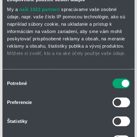
E4.64L.112.250.0
My a
naši 1022 partneri
spracúvame vaše osobné
E4.64L.112.300.0
údaje, napr. vaše číslo IP pomocou technológie, ako sú
napríklad súbory cookie, na ukladanie a prístup k
E4.64L.125.100.0
informáciám na vašom zariadení, aby sme vám mohli
E4.64L.125.125.0
poskytovať prispôsobené reklamy a obsah, na meranie
E4.64L.125.150.0
reklamy a obsahu, štatistiky publika a vývoj produktov.
Môžete si zvoliť, kto a na aké účely použije vaše údaje.
E4.64L.125.175.0
E4.64L.125.200.0
Ak to povolíte, chceli by sme tiež:
E4.64L.125.225.0
Zhromažďovať informácie o vašej geografickej
Výber
E4.64L.125.250.0
Potrebné
polohe s presnosťou na niekoľko metrov
súhlasu
Identifikovať vaše zariadenie aktívnym skenovaním
E4.64L.125.300.0
konkrétnych charakteristík (odtlačky prstov).
E4.64L.125.350.0
Preferencie
Viac informácií o tom, ako sa spracúvajú vaše osobné
E4.64L.125.400.0
údaje, nájdete v časti s
vašimi nastaveniami
. Súhlas
E4.64L.150.100.0
Štatistiky
môžete kedykoľvek zmeniť alebo odvolať cez Vyhlásenie
o používaní súborov cookie.
E4.64L.150.125.0