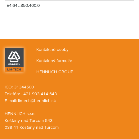
E4.64L.350.400.0
Kontaktné osoby
Kontaktný formulár
HENNLICH GROUP
IČO: 31344500
Telefón: +421 903 414 643
E-mail:
lintech@hennlich.sk
HENNLICH s.r.o.
Košťany nad Turcom 543
038 41 Košťany nad Turcom