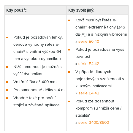
Kdy použít:
Kdy zvolit jiný:
Když musí být řetěz e-
chain® extrémně tichý (≤46
dB(A)) a s nízkými vibracemi
Pokud je požadován lehký,
»
série E6.40
cenově výhodný řetěz e-
Pokud je požadována vyšší
chain® s vnitřní výškou 64
pevnost
mm a vysokou dynamikou
»
série E4.42
Nižší hmotnost je možná s
V případě dlouhých
vyšší dynamikou
pojezdových vzdáleností s
Vnitřní šířka až 400 mm
kluznými aplikacemi
Pro samonosné délky ≤ 4 m
»
série E4.42
Vhodné také pro boční,
Pokud lze dosáhnout
stojící a závěsné aplikace
kompromisu "nižší cena /
stabilita"
»
série 3400/3500