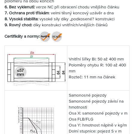
poloměru na obou koncích
6. Bez vyklenutí:
verze NC při obracení chodu vnějšího článku
7. Ochrana proti třískám
: velmi těsný koncový uzávěr a dna
8. Vysoká stabilita:
vysoké síly díky „podkosené? konstrukci
9. Rovný chod:
díky konstrukci vnitřních/vnějších článků
Certifikáty a normy:
Vnitřní šířky Bi: 50 až 400 mm
Poloměry ohybu R: 100 až 400
mm
Rozteč: 11 mm na článek
Samonosné pojezdy
Samonosné pojezdy závisí na
hmotnosti
Osa X: samonosné pojezdy v m
Osa FLB/FLG
Osa Y: hmotnost náplně v kg/m
Dolní stupnice: pojezd S v m