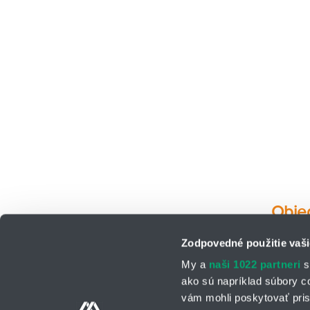
Obje
Zodpovedné použitie vaši
My a
naši 1022 partneri
s
ako sú napríklad súbory c
vám mohli poskytovať pris