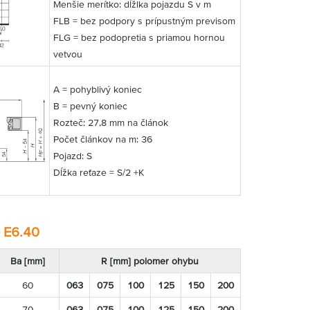
Menšie merítko: dĺžlka pojazdu S v m
FLB = bez podpory s prípustným previsom
FLG = bez podopretia s priamou hornou
vetvou
A = pohyblivý koniec
B = pevný koniec
Rozteč: 27,8 mm na článok
Počet článkov na m: 36
Pojazd: S
Dĺžka reťaze = S/2 +K
 E6.40
Ba [mm]
R [mm] polomer ohybu
60
063
075
100
125
150
200
70
063
075
100
125
150
200