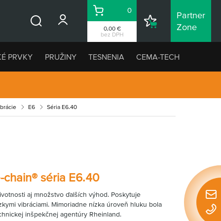
0
Partner
Košík
Nákupný
Zone
0,00 €
Vyhľadávanie
zoznam
bez DPH
KÉ PRVKY
PRUŽINY
TESNENIA
CEMA-TECH
ibrácie
E6
Séria E6.40
-chain® séria E6.40
votnosti aj množstvo ďalších výhod. Poskytuje
Rýchl
zkymi vibráciami. Mimoriadne nízka úroveň hluku bola
konta
hnickej inšpekčnej agentúry Rheinland.