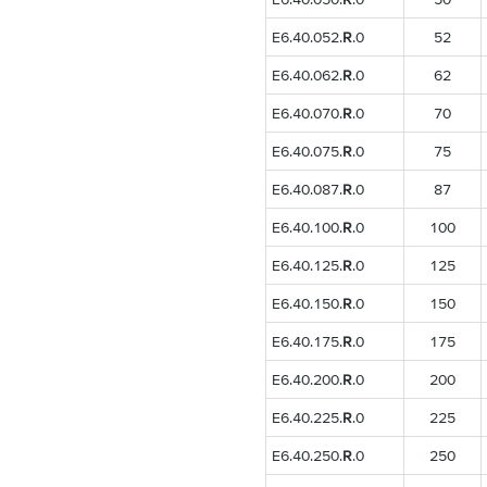
E6.40.052.
R
.0
52
E6.40.062.
R
.0
62
E6.40.070.
R
.0
70
E6.40.075.
R
.0
75
E6.40.087.
R
.0
87
E6.40.100.
R
.0
100
E6.40.125.
R
.0
125
E6.40.150.
R
.0
150
E6.40.175.
R
.0
175
E6.40.200.
R
.0
200
E6.40.225.
R
.0
225
E6.40.250.
R
.0
250