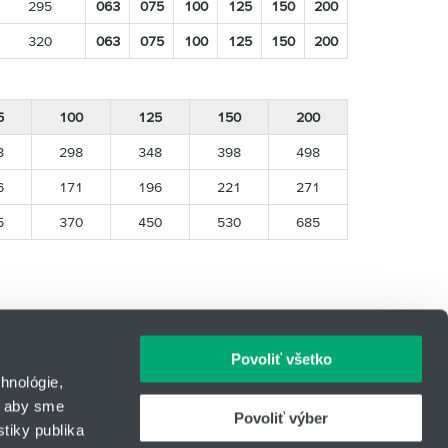
295
063
075
100
125
150
200
320
063
075
100
125
150
200
5
100
125
150
200
8
298
348
398
498
6
171
196
221
271
5
370
450
530
685
Povoliť všetko
hnológie,
, aby sme
Povoliť výber
tiky publika
IČO: 31344500