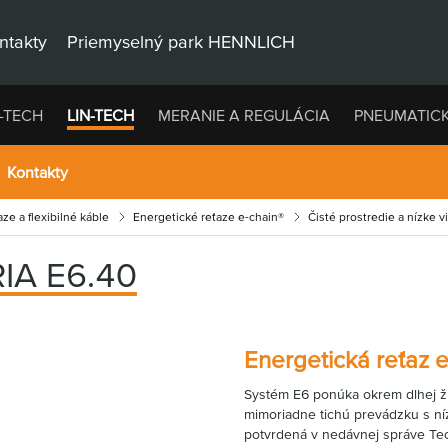
ntakty
Priemyselný park HENNLICH
-TECH
LIN-TECH
MERANIE A REGULÁCIA
PNEUMATIC
Kontakty
ze a flexibilné káble
Energetické reťaze e-chain®
Čisté prostredie a nízke v
IA E6.40
Energetická reťaz e
Systém E6 ponúka okrem dlhej ži
mimoriadne tichú prevádzku s ní
potvrdená v nedávnej správe Tec