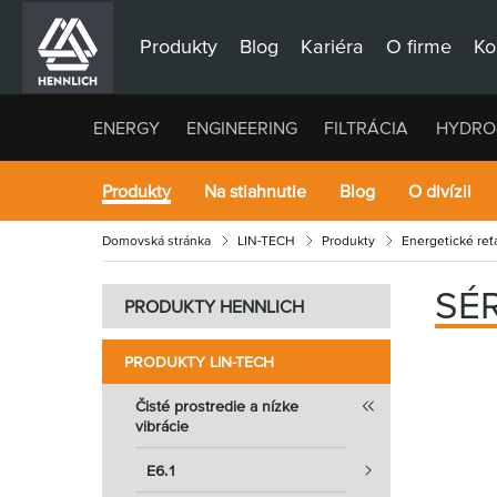
Produkty
Blog
Kariéra
O firme
Ko
ENERGY
ENGINEERING
FILTRÁCIA
HYDRO
Produkty
Na stiahnutie
Blog
O divízii
Domovská stránka
LIN-TECH
Produkty
Energetické reťa
SÉR
PRODUKTY HENNLICH
PRODUKTY LIN-TECH
Čisté prostredie a nízke
vibrácie
E6.1