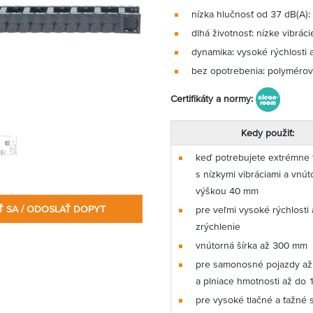
nízka hlučnosť od 37 dB(A):
dlhá životnosť: nízke vibrác
dynamika: vysoké rýchlosti 
bez opotrebenia: polymérov
Certifikáty a normy:
Kedy použiť:
keď potrebujete extrémne t
s nízkymi vibráciami a vnú
výškou 40 mm
Ť SA / ODOSLAŤ DOPYT
pre veľmi vysoké rýchlosti 
zrýchlenie
vnútorná šírka až 300 mm
pre samonosné pojazdy až
a plniace hmotnosti až do 
pre vysoké tlačné a ťažné s