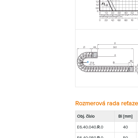
Rozmerová rada reťaze
Obj. číslo
Bi [mm]
E6.40.040.
R
.0
40
E6.40.050.
R
.0
50