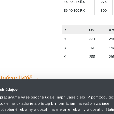
E6.40.275.
R
.0
275
E6.40.300.
R
.0
300
R
063
07
H
224
24
D
13
14
K
255
29
dnávací kľúč
ch údajov
pracúvame vaše osobné údaje, napr. vaše číslo IP pomocou tec
ookie, na ukladanie a prístup k informáciám na vašom zariadení
pôsobené reklamy a obsah, na meranie reklamy a obsahu, štatis
HENNLICH s.r.o.