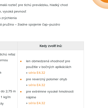
 malá rozteč pre tichú prevádzku, hladký chod
ie, vysoká pevnosť
a zrýchlenia
á pružina – žiadne spojenie čap–puzdro
Kedy zvoliť inú:
ichú reťaz
tornou
len obmedzená vhodnosť pre
použitie v bočných aplikáciách
a
»
séria E4.32
pre reverzný polomer ohyb
»
séria E4.32
 do 2,75 m
pre extrémne vysoké hmotnosti
11 kg/m
náplne
»
séria E4.32
ily