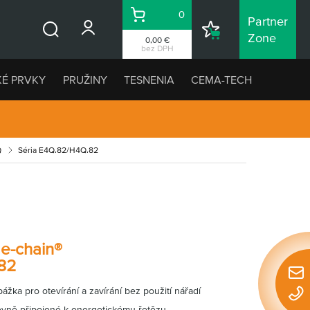
0
Partner
Košík
Nákupný
Zone
0,00 €
Vyhľadávanie
zoznam
bez DPH
KÉ PRVKY
PRUŽINY
TESNENIA
CEMA-TECH
Q
Séria E4Q.82/H4Q.82
 e-chain®
82
Rýchl
ážka pro otevírání a zavírání bez použití nářadí
konta
vně připojené k energetickému řetězu