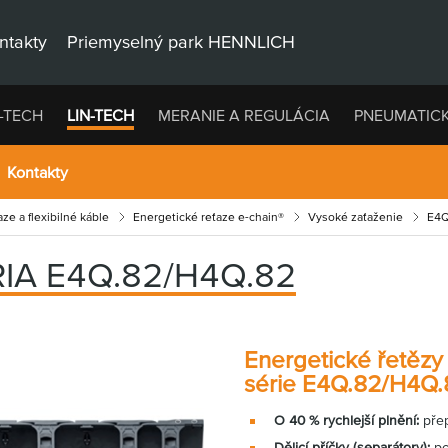
ntakty
Priemyselný park HENNLICH
-TECH
LIN-TECH
MERANIE A REGULÁCIA
PNEUMATIC
Kontakty
ze a flexibilné káble
Energetické reťaze e-chain®
Vysoké zaťaženie
E4
IA E4Q.82/H4Q.82
Energetické řetězy
série E4Q.82/H4Q.
O 40 % rychlejší plnění:
přep
Dělicí příčky
(separátory):
pe