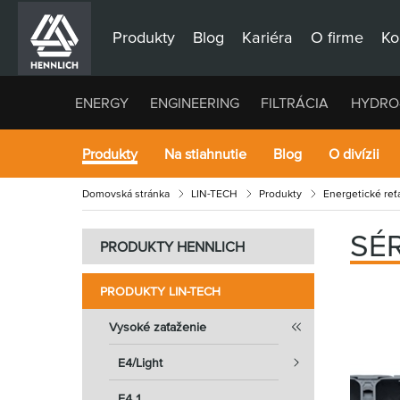
Produkty
Blog
Kariéra
O firme
Ko
ENERGY
ENGINEERING
FILTRÁCIA
HYDRO
Produkty
Na stiahnutie
Blog
O divízii
Domovská stránka
LIN-TECH
Produkty
Energetické reťa
SÉR
PRODUKTY HENNLICH
PRODUKTY LIN-TECH
Vysoké zaťaženie
E4/Light
E4.1