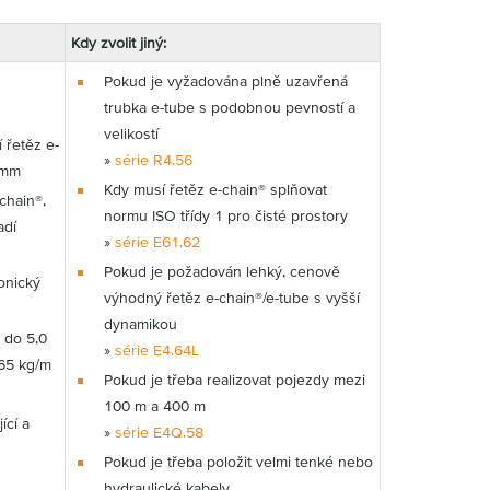
Kdy zvolit jiný:
Pokud je vyžadována plně uzavřená
trubka e-tube s podobnou pevností a
velikostí
 řetěz e-
»
série R4.56
 mm
Kdy musí řetěz e-chain® splňovat
chain®,
normu ISO třídy 1 pro čisté prostory
adí
»
série E61.62
Pokud je požadován lehký, cenově
onický
výhodný řetěz e-chain®/e-tube s vyšší
dynamikou
 do 5,0
»
série E4.64L
 65 kg/m
Pokud je třeba realizovat pojezdy mezi
100 m a 400 m
ící a
»
série E4Q.58
Pokud je třeba položit velmi tenké nebo
hydraulické kabely