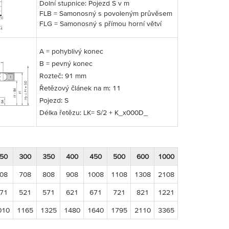
Dolní stupnice: Pojezd S v m
FLB = Samonosný s povoleným průvěsem
FLG = Samonosný s přímou horní větví
A = pohyblivý konec
B = pevný konec
Rozteč: 91 mm
Řetězový článek na m: 11
Pojezd: S
Délka řetězu: LK= S/2 + K_x000D_
50
300
350
400
450
500
600
1000
08
708
808
908
1008
1108
1308
2108
71
521
571
621
671
721
821
1221
010
1165
1325
1480
1640
1795
2110
3365