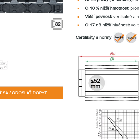
O 10 % nižší hmotnost:
proh
Větší pevnost:
vertikálně a 
O 17 dB nižší hlučnost:
voli
Certifikáty a normy:
Ť SA / ODOSLAŤ DOPYT