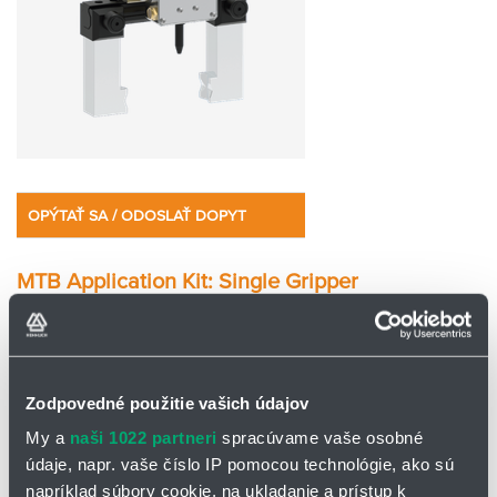
OPÝTAŤ SA / ODOSLAŤ DOPYT
MTB Application Kit: Single Gripper
Kompletná aplikačná súprava s jedným uchopovačom pre efektívnu
obsluhu strojov.
Ventilový box.
Zodpovedné použitie vašich údajov
Ofukovacia tryska.
My a
naši 1022 partneri
spracúvame vaše osobné
Uchopovač JGP-P.
údaje, napr. vaše číslo IP pomocou technológie, ako sú
Senzor.
napríklad súbory cookie, na ukladanie a prístup k