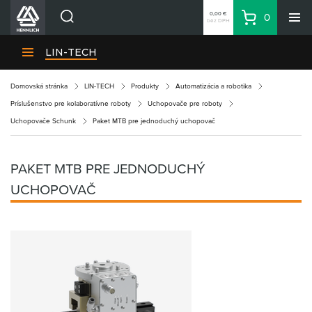
0,00 €
0
bez DPH
Košík
Vyhľadávanie
Divízie HENNLICH
LIN-TECH
Produkty
Domovská stránka
LIN-TECH
Produkty
Automatizácia a robotika
Blog
Príslušenstvo pre kolaboratívne roboty
Uchopovače pre roboty
Kariéra
Uchopovače Schunk
Paket MTB pre jednoduchý uchopovač
O firme
Kontakty
PAKET MTB PRE JEDNODUCHÝ
Priemyselný park HENNLICH
UCHOPOVAČ
Prihlásenie
Nákupný zoznam
Partner
Zone