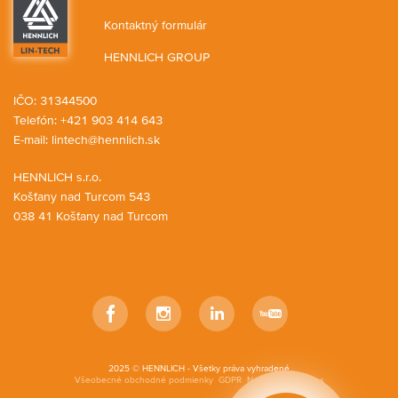
Kontaktný formulár
HENNLICH GROUP
IČO: 31344500
Telefón: +421 903 414 643
E-mail:
lintech@hennlich.sk
HENNLICH s.r.o.
Košťany nad Turcom 543
038 41 Košťany nad Turcom
Facebook
Instagram
LinkedIn
YouTube
2025 © HENNLICH - Všetky práva vyhradené
Všeobecné obchodné podmienky
GDPR
Nastavenia cookies