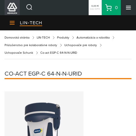
0,00 €
0
bez DPH
Košík
Vyhľadávanie
Divízie HENNLICH
LIN-TECH
Produkty
Domovská stránka
LIN-TECH
Produkty
Automatizácia a robotika
Blog
Príslušenstvo pre kolaboratívne roboty
Uchopovače pre roboty
Kariéra
Uchopovače Schunk
Co-act EGP-C 64-N-N-URID
O firme
Kontakty
CO-ACT EGP-C 64-N-N-URID
Priemyselný park HENNLICH
Prihlásenie
Nákupný zoznam
Partner
Zone