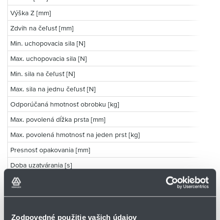
Výška Z [mm]
Zdvih na čeľusť [mm]
Min. uchopovacia sila [N]
Max. uchopovacia sila [N]
Min. sila na čeľusť [N]
Max. sila na jednu čeľusť [N]
Odporúčaná hmotnosť obrobku [kg]
Max. povolená dĺžka prsta [mm]
Max. povolená hmotnosť na jeden prst [kg]
Presnosť opakovania [mm]
Doba uzatvárania [s]
Doba otvárania [s]
Hmotnosť [kg]
Min. teplota okolia [°C]
Zodpovedné použitie vašich údajov