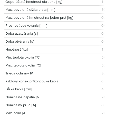
Odporúčaná hmotnosť obrobku [kg]
1.15
Max. povolená dĺžka prsta [mm]
80.0
Max. povolená hmotnosť na jeden prst [kg]
0.24
Presnosť opakovania [mm]
0.02
Doba uzatvárania [s]
0.49
Doba otvárania [s]
0.49
Hmotnosť [kg]
1.38
Min. teplota okolia [°C]
5.0
Max. teplota okolia [°C]
55.0
Trieda ochrany IP
30
Káblový konektor/koncovka kábla
otvorené
Dĺžka kábla [mm]
4000.0
Nominálne napätie [V]
24.0
Nominálny prúd [A]
0.15
Max. prúd [A]
2.0