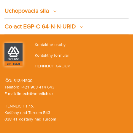
Uchopovacia sila
Co-act EGP-C 64-N-N-URID
Kontaktné osoby
Kontaktný formulár
HENNLICH GROUP
IČO: 31344500
Telefón: +421 903 414 643
E-mail:
lintech@hennlich.sk
HENNLICH s.r.o.
Košťany nad Turcom 543
038 41 Košťany nad Turcom