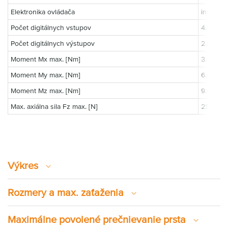
Elektronika ovládača
integro
Počet digitálnych vstupov
4.0
Počet digitálnych výstupov
2.0
Moment Mx max. [Nm]
3.5
Moment My max. [Nm]
6.0
Moment Mz max. [Nm]
9.0
Max. axiálna sila Fz max. [N]
250.0
Výkres
Rozmery a max. zaťaženia
Maximálne povolené prečnievanie prsta