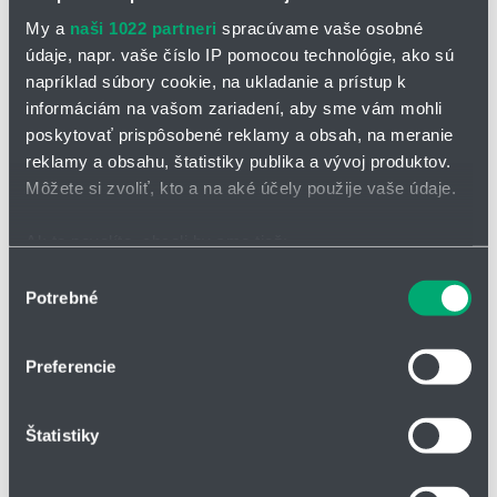
Max. teplota okolia [°C]
My a
naši 1022 partneri
spracúvame vaše osobné
Trieda ochrany IP
údaje, napr. vaše číslo IP pomocou technológie, ako sú
napríklad súbory cookie, na ukladanie a prístup k
Káblový konektor/koncovka kábla
informáciám na vašom zariadení, aby sme vám mohli
Dĺžka kábla [mm]
poskytovať prispôsobené reklamy a obsah, na meranie
Nominálne napätie [V]
reklamy a obsahu, štatistiky publika a vývoj produktov.
Nominálny prúd [A]
Môžete si zvoliť, kto a na aké účely použije vaše údaje.
Max. prúd [A]
Ak to povolíte, chceli by sme tiež:
Elektronika ovládača
Zhromažďovať informácie o vašej geografickej
Výber
Počet digitálnych vstupov
Potrebné
polohe s presnosťou na niekoľko metrov
súhlasu
Počet digitálnych výstupov
Identifikovať vaše zariadenie aktívnym skenovaním
konkrétnych charakteristík (odtlačky prstov).
Moment Mx max. [Nm]
Preferencie
Viac informácií o tom, ako sa spracúvajú vaše osobné
Moment My max. [Nm]
údaje, nájdete v časti s
vašimi nastaveniami
. Súhlas
Moment Mz max. [Nm]
Štatistiky
môžete kedykoľvek zmeniť alebo odvolať cez Vyhlásenie
Max. axiálna sila Fz max. [N]
o používaní súborov cookie.