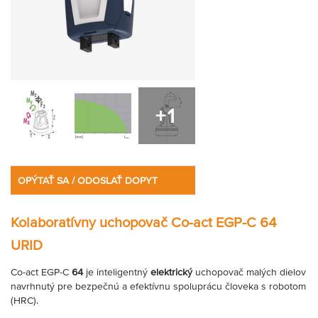
+1
OPÝTAŤ SA / ODOSLAŤ DOPYT
Kolaboratívny uchopovač Co-act EGP-C 64
URID
Co-act EGP-C
64
je inteligentný
elektrický
uchopovač malých dielov
navrhnutý pre bezpečnú a efektívnu spoluprácu človeka s robotom
(HRC).