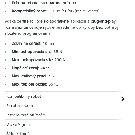
Príruba robota
: Štandardná príruba
Kompatibilný robot
: UR 3/5/10/16 (len e-Series)
Vďaka certifikácii pre kolaboratívne aplikácie a plug-and-play
rozhraniu umožňuje rýchle nasadenie do výroby bez potreby
zložitého programovania.
Zdvih na čeľusť
: 10 mm
Min. uchopovacia sila
: 65 N
Max. uchopovacia sila
: 230 N
Napájací zdroj
: 24 V
Max. celkový prúd
: 2 A
Max. teplota okolia
: 55 °C
Kompatibilný robot
Príruba robota
Integrované snímače
Dĺžka X [mm]
Šírka Y [mm]