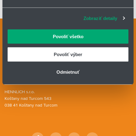
uloženie
sociálnych médií a analýzu návštevnosti používame
súbory cookie. Informácie o tom, ako používate naše
materiál klzného ložiska: iglidur® J
Zobraziť detaily
webové stránky, poskytujeme aj našim partnerom v
oblasti sociálnych médií, inzercie a analýzy. Títo partneri
Kontaktné osoby
môžu príslušné informácie skombinovať s ďalšími
Povoliť všetko
Kontaktný formulár
údajmi, ktoré ste im poskytli alebo ktoré od vás získali,
keď ste používali ich služby.
HENNLICH GROUP
Povoliť výber
IČO: 31344500
Odmietnuť
Telefón: +421 903 414 643
E-mail:
lintech@hennlich.sk
HENNLICH s.r.o.
Košťany nad Turcom 543
038 41 Košťany nad Turcom