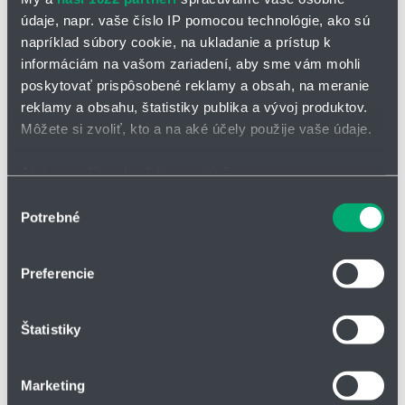
údaje, napr. vaše číslo IP pomocou technológie, ako sú
napríklad súbory cookie, na ukladanie a prístup k
informáciám na vašom zariadení, aby sme vám mohli
poskytovať prispôsobené reklamy a obsah, na meranie
reklamy a obsahu, štatistiky publika a vývoj produktov.
Môžete si zvoliť, kto a na aké účely použije vaše údaje.
Ak to povolíte, chceli by sme tiež:
Zhromažďovať informácie o vašej geografickej
Výber
Potrebné
polohe s presnosťou na niekoľko metrov
súhlasu
Identifikovať vaše zariadenie aktívnym skenovaním
OPÝTAŤ SA / ODOSLAŤ DOPYT
konkrétnych charakteristík (odtlačky prstov).
Preferencie
Viac informácií o tom, ako sa spracúvajú vaše osobné
Lineárne klzné puzdro drylin® TJUM-03
údaje, nájdete v časti s
vašimi nastaveniami
. Súhlas
Štatistiky
môžete kedykoľvek zmeniť alebo odvolať cez Vyhlásenie
delený adaptér z eloxovaného hliníka (voľné ložisko tzv.
o používaní súborov cookie.
floating bearing)
Marketing
so sférickým stredovým povrchom a O-krúžkami pre pružné
Na prispôsobenie obsahu a reklám, poskytovanie funkcií