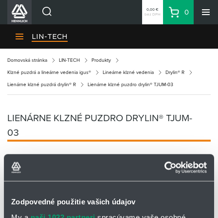
0,00 €
0
bez DPH
Košík
Vyhľadávanie
Divízie HENNLICH
LIN-TECH
Produkty
Domovská stránka
LIN-TECH
Produkty
Blog
Klzné puzdrá a lineárne vedenia igus®
Lineárne klzné vedenia
Drylin® R
Kariéra
Lienárne klzné puzdrá drylin® R
Lienárne klzné puzdro drylin® TJUM-03
O firme
Kontakty
LIENÁRNE KLZNÉ PUZDRO DRYLIN® TJUM-
Priemyselný park HENNLICH
03
Prihlásenie
Nákupný zoznam
Partner
Zone
Zodpovedné použitie vašich údajov
My a
naši 1022 partneri
spracúvame vaše osobné