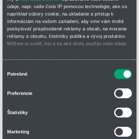
údaje, napr. vaše číslo IP pomocou technológie, ako sú
napríklad súbory cookie, na ukladanie a prístup k
informáciám na vašom zariadení, aby sme vám mohli
poskytovať prispôsobené reklamy a obsah, na meranie
reklamy a obsahu, štatistiky publika a vývoj produktov.
Môžete si zvoliť, kto a na aké účely použije vaše údaje.
Ak to povolíte, chceli by sme tiež:
OPÝTAŤ SA / ODOSLAŤ DOPYT
Zhromažďovať informácie o vašej geografickej
Výber
Potrebné
polohe s presnosťou na niekoľko metrov
súhlasu
Lineárne klzné puzdro drylin® RJ260M-02 /
Identifikovať vaše zariadenie aktívnym skenovaním
RJ260UM-02
konkrétnych charakteristík (odtlačky prstov).
Preferencie
Viac informácií o tom, ako sa spracúvajú vaše osobné
cenovo výhodné lineárne klzné puzdro s rozmermi, ktoré sú
údaje, nájdete v časti s
vašimi nastaveniami
. Súhlas
kompatibilné s kompaktnými guľôčkovými ložiskami
Štatistiky
môžete kedykoľvek zmeniť alebo odvolať cez Vyhlásenie
2 varianty: RJ260M (s hladkou konštrukciou) a RJ260UM
o používaní súborov cookie.
(rebrovaná štruktúra)
Marketing
materiál: Iglidur J260
Na prispôsobenie obsahu a reklám, poskytovanie funkcií