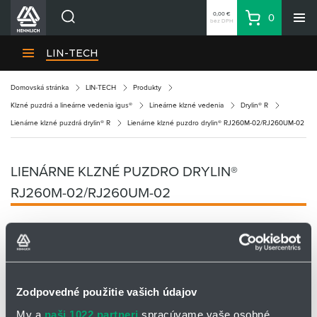
0,00 €
0
bez DPH
Košík
Vyhľadávanie
Divízie HENNLICH
LIN-TECH
Produkty
Domovská stránka
LIN-TECH
Produkty
Blog
Klzné puzdrá a lineárne vedenia igus®
Lineárne klzné vedenia
Drylin® R
Kariéra
Lienárne klzné puzdrá drylin® R
Lienárne klzné puzdro drylin® RJ260M-02/RJ260UM-02
O firme
Kontakty
LIENÁRNE KLZNÉ PUZDRO DRYLIN®
Priemyselný park HENNLICH
RJ260M-02/RJ260UM-02
Prihlásenie
Nákupný zoznam
Partner
Zone
Zodpovedné použitie vašich údajov
My a
naši 1022 partneri
spracúvame vaše osobné