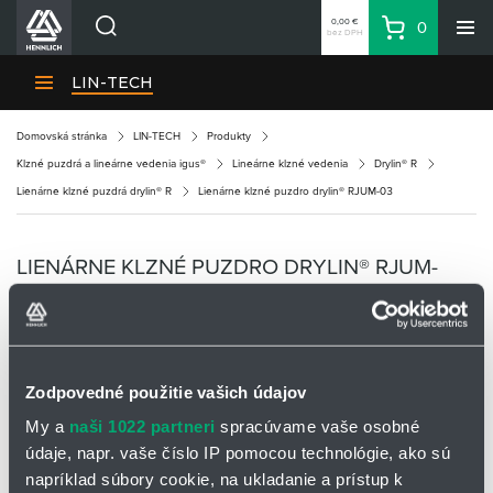
0,00 €
0
bez DPH
Košík
Vyhľadávanie
Divízie HENNLICH
LIN-TECH
Produkty
Domovská stránka
LIN-TECH
Produkty
Blog
Klzné puzdrá a lineárne vedenia igus®
Lineárne klzné vedenia
Drylin® R
Kariéra
Lienárne klzné puzdrá drylin® R
Lienárne klzné puzdro drylin® RJUM-03
O firme
Kontakty
LIENÁRNE KLZNÉ PUZDRO DRYLIN® RJUM-
Priemyselný park HENNLICH
03
Prihlásenie
Nákupný zoznam
Zodpovedné použitie vašich údajov
My a
naši 1022 partneri
spracúvame vaše osobné
Partner
Zone
údaje, napr. vaše číslo IP pomocou technológie, ako sú
napríklad súbory cookie, na ukladanie a prístup k