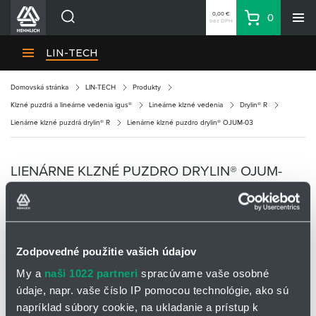
0,00 €
0
bez DPH
Košík
Vyhľadávanie
Divízie HENNLICH
LIN-TECH
Produkty
Domovská stránka
LIN-TECH
Produkty
Blog
Klzné puzdrá a lineárne vedenia igus®
Lineárne klzné vedenia
Drylin® R
Kariéra
Lienárne klzné puzdrá drylin® R
Lienárne klzné puzdro drylin® OJUM-03
O firme
Kontakty
LIENÁRNE KLZNÉ PUZDRO DRYLIN® OJUM-
Priemyselný park HENNLICH
03
Prihlásenie
Nákupný zoznam
Zodpovedné použitie vašich údajov
My a
naši 1022 partneri
spracúvame vaše osobné
Partner
Zone
údaje, napr. vaše číslo IP pomocou technológie, ako sú
napríklad súbory cookie, na ukladanie a prístup k