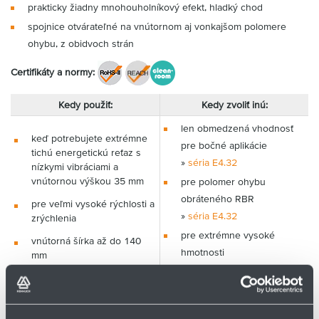
prakticky žiadny mnohouholníkový efekt, hladký chod
spojnice otvárateľné na vnútornom aj vonkajšom polomere
ohybu, z obidvoch strán
Certifikáty a normy:
Kedy použiť:
Kedy zvoliť inú:
len obmedzená vhodnosť
keď potrebujete extrémne
pre bočné aplikácie
tichú energetickú reťaz s
»
séria E4.32
nízkymi vibráciami a
vnútornou výškou 35 mm
pre polomer ohybu
obráteného RBR
pre veľmi vysoké rýchlosti a
»
séria E4.32
zrýchlenia
pre extrémne vysoké
vnútorná šírka až do 140
hmotnosti
mm
»
séria E4.32
pre samonosné dĺžky až do
pre vysoké zaťaženie
1,9 m a plniace hmotnosti
nečistotami
až do 6 kg/m