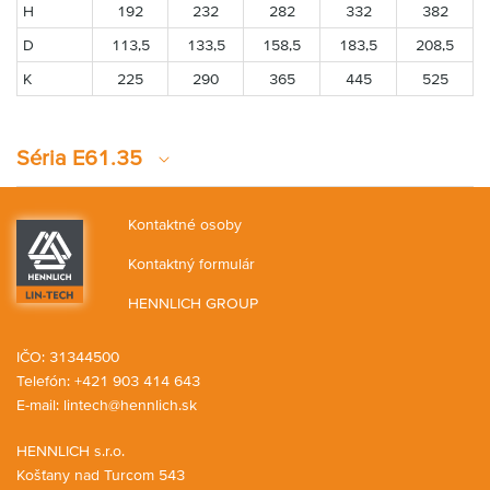
H
192
232
282
332
382
D
113,5
133,5
158,5
183,5
208,5
K
225
290
365
445
525
Séria E61.35
Kontaktné osoby
Kontaktný formulár
HENNLICH GROUP
IČO: 31344500
Telefón: +421 903 414 643
E-mail:
lintech@hennlich.sk
HENNLICH s.r.o.
Košťany nad Turcom 543