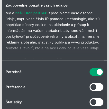
»
séria E4.32
pre malé polomery ohybu
Zodpovedné použitie vašich údajov
ak je požadovaná
pre minimálny oter, vhodné
My a
naši 1022 partneri
spracúvame vaše osobné
uzatvorená reťaz - rúra e-
pre cleanroom - čistých
údaje, napr. vaše číslo IP pomocou technológie, ako sú
tube
priestorov
napríklad súbory cookie, na ukladanie a prístup k
»
séria R58
informáciám na vašom zariadení, aby sme vám mohli
poskytovať prispôsobené reklamy a obsah, na meranie
reklamy a obsahu, štatistiky publika a vývoj produktov.
Vnútorné šírky Bi: 30 až 140
Môžete si zvoliť, kto a na aké účely použije vaše údaje.
mm
Polomery ohybu R: 55 až 150
Ak to povolíte, chceli by sme tiež:
mm
Zhromažďovať informácie o vašej geografickej
Rozteč: 25 mm na článok = 40
Výber
článkov / m
Potrebné
polohe s presnosťou na niekoľko metrov
súhlasu
Identifikovať vaše zariadenie aktívnym skenovaním
Samonosný pojazd
konkrétnych charakteristík (odtlačky prstov).
Samonosný pojazd závisí na
Preferencie
hmotnosti
Viac informácií o tom, ako sa spracúvajú vaše osobné
Os X: samonosná dĺžka v m Os
údaje, nájdete v časti s
vašimi nastaveniami
. Súhlas
FLB/FLG
Štatistiky
môžete kedykoľvek zmeniť alebo odvolať cez Vyhlásenie
Os Y: hmotnosť náplne v kg/m
o používaní súborov cookie.