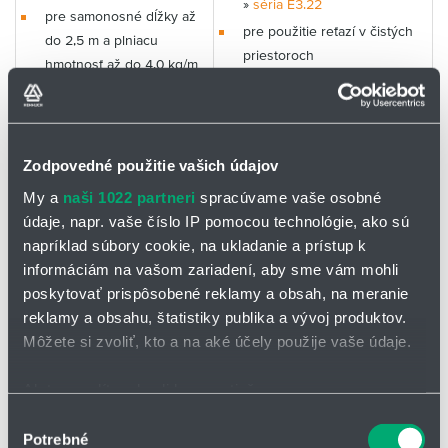
»
séria E3.22
pre samonosné dĺžky až
pre použitie reťazí v čistých
do 2,5 m a plniacu
priestoroch
hmotnosť až do 4,0 kg/m
»
séria E3.22
pre pojazdy až do 120 m
keď požadujete energetické
vhodné aj pre bočné,
rúry e-tube s jednostranným
stojace a závesné
otváraním vycvaknutím za
Zodpovedné použitie vašich údajov
aplikácie
nízku cenu
k dispozícii je množstvo
My a
naši 1022 partneri
spracúvame vaše osobné
»
modulárnych možností a
údaje, napr. vaše číslo IP pomocou technológie, ako sú
série
1400/1500
,
1450/1480
,
príslušenstva
napríklad súbory cookie, na ukladanie a prístup k
R117/R118
ak je požadovaná
informáciám na vašom zariadení, aby sme vám mohli
otvárateľná priečka s
poskytovať prispôsobené reklamy a obsah, na meranie
aretačnou funkciou
reklamy a obsahu, štatistiky publika a vývoj produktov.
Môžete si zvoliť, kto a na aké účely použije vaše údaje.
Ak to povolíte, chceli by sme tiež:
Zhromažďovať informácie o vašej geografickej
Vnútorná šíka Bi: 30 až 120 mm
Výber
Polomery ohybu R: 38 až 200
Potrebné
polohe s presnosťou na niekoľko metrov
súhlasu