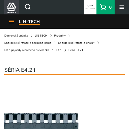
0,00 €
0
bez DPH
Košík
Vyhľadávanie
Divízie HENNLICH
LIN-TECH
Produkty
Domovská stránka
LIN-TECH
Produkty
Blog
Energetické reťaze a flexibilné káble
Energetické reťaze e-chain®
Kariéra
Dlhé pojazdy a náročná prevádzka
E4.1
Séria E4.21
O firme
Kontakty
SÉRIA E4.21
Priemyselný park HENNLICH
Prihlásenie
Nákupný zoznam
Partner
Zone