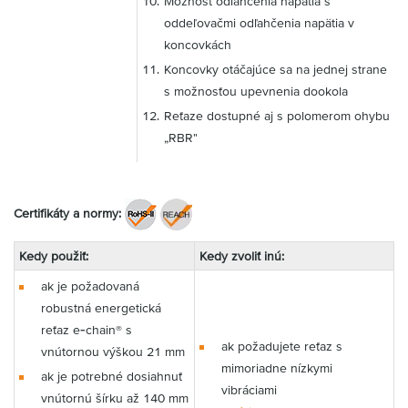
Možnosť odľahčenia napätia s
oddeľovačmi odľahčenia napätia v
koncovkách
Koncovky otáčajúce sa na jednej strane
s možnosťou upevnenia dookola
Reťaze dostupné aj s polomerom ohybu
„RBR"
Certifikáty a normy:
Kedy použiť:
Kedy zvoliť inú:
ak je požadovaná
robustná energetická
reťaz e‑chain® s
ak požadujete reťaz s
vnútornou výškou 21 mm
mimoriadne nízkymi
ak je potrebné dosiahnuť
vibráciami
vnútornú šírku až 140 mm