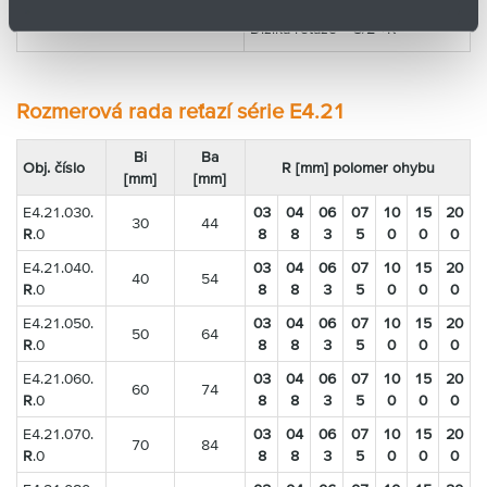
Pojazd: S
Dĺžlka reťaze = S/2 +K
Rozmerová rada reťazí série E4.21
Bi
Ba
Obj. číslo
R [mm] polomer ohybu
[mm]
[mm]
E4.21.030.
03
04
06
07
10
15
20
30
44
R
.0
8
8
3
5
0
0
0
E4.21.040.
03
04
06
07
10
15
20
40
54
R
.0
8
8
3
5
0
0
0
E4.21.050.
03
04
06
07
10
15
20
50
64
R
.0
8
8
3
5
0
0
0
E4.21.060.
03
04
06
07
10
15
20
60
74
R
.0
8
8
3
5
0
0
0
E4.21.070.
03
04
06
07
10
15
20
70
84
R
.0
8
8
3
5
0
0
0