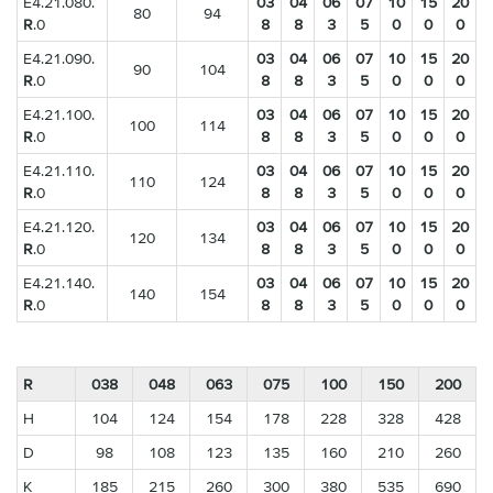
E4.21.080.
03
04
06
07
10
15
20
80
94
R
.0
8
8
3
5
0
0
0
E4.21.090.
03
04
06
07
10
15
20
90
104
R
.0
8
8
3
5
0
0
0
E4.21.100.
03
04
06
07
10
15
20
100
114
R
.0
8
8
3
5
0
0
0
E4.21.110.
03
04
06
07
10
15
20
110
124
R
.0
8
8
3
5
0
0
0
E4.21.120.
03
04
06
07
10
15
20
120
134
R
.0
8
8
3
5
0
0
0
E4.21.140.
03
04
06
07
10
15
20
140
154
R
.0
8
8
3
5
0
0
0
R
038
048
063
075
100
150
200
H
104
124
154
178
228
328
428
D
98
108
123
135
160
210
260
K
185
215
260
300
380
535
690