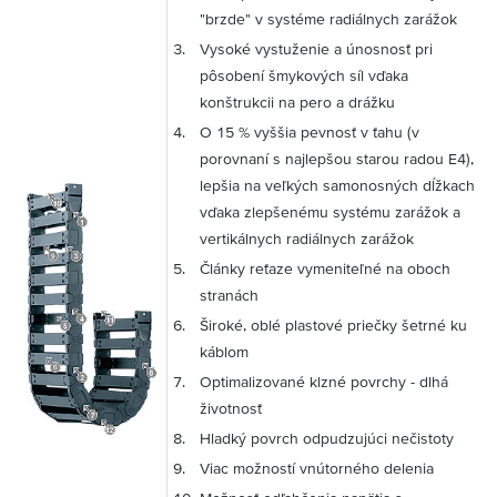
"brzde" v systéme radiálnych zarážok
Vysoké vystuženie a únosnosť pri
pôsobení šmykových síl vďaka
konštrukcii na pero a drážku
O 15 % vyššia pevnosť v ťahu (v
porovnaní s najlepšou starou radou E4),
lepšia na veľkých samonosných dĺžkach
vďaka zlepšenému systému zarážok a
vertikálnych radiálnych zarážok
Články reťaze vymeniteľné na oboch
stranách
Široké, oblé plastové priečky šetrné ku
káblom
Optimalizované klzné povrchy - dlhá
životnosť
Hladký povrch odpudzujúci nečistoty
Viac možností vnútorného delenia