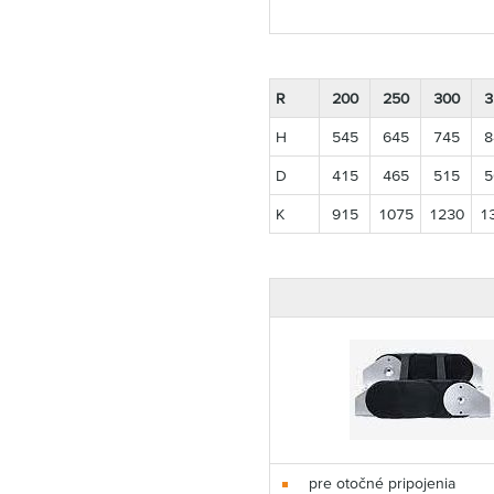
R
200
250
300
3
H
545
645
745
8
D
415
465
515
5
K
915
1075
1230
1
pre otočné pripojenia