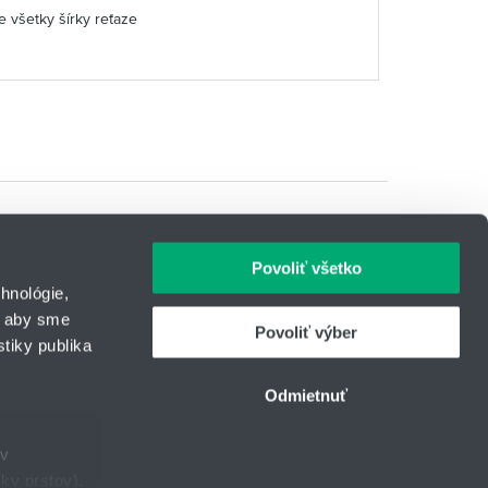
e všetky šírky reťaze
Povoliť všetko
hnológie,
, aby sme
Povoliť výber
tiky publika
IČO: 31344500
43
Telefón: +421 903 414 643
Odmietnuť
urcom
E-mail:
lintech@hennlich.sk
ov
ky prstov).