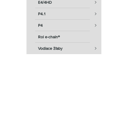
E4/4HD
P4.1
P4
Rol e-chain®
Vodiace žľaby