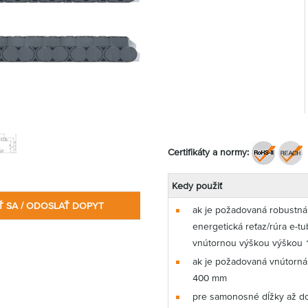
Certifikáty a normy:
Kedy použiť
Ť SA / ODOSLAŤ DOPYT
ak je požadovaná robustná
energetická reťaz/rúra e-tu
vnútornou výškou výškou
ak je požadovaná vnútorná 
400 mm
pre samonosné dĺžky až do