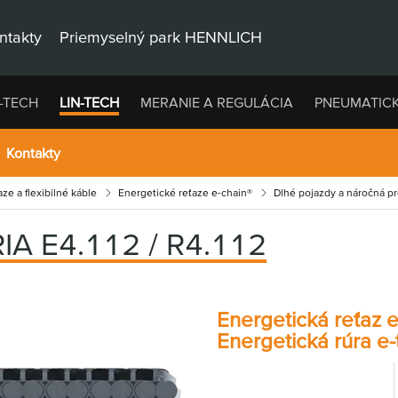
ntakty
Priemyselný park HENNLICH
-TECH
LIN-TECH
MERANIE A REGULÁCIA
PNEUMATIC
Kontakty
ze a flexibilné káble
Energetické reťaze e-chain®
Dlhé pojazdy a náročná p
IA E4.112 / R4.112
Energetická reťaz 
Energetická rúra e