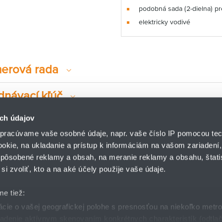
podobná sada (2-dielna) pr
elektricky vodivé
erová rada
dnávací kľúč
ch údajov
pracúvame vaše osobné údaje, napr. vaše číslo IP pomocou tec
ookie, na ukladanie a prístup k informáciám na vašom zariadení
pôsobené reklamy a obsah, na meranie reklamy a obsahu, štatis
HENNLICH s.r.o.
si zvoliť, kto a na aké účely použije vaše údaje.
Košťany nad Turcom 5
lár
HENNLICH GROUP
038 41 Košťany nad T
me tiež:
ie o vašej geografickej polohe s presnosťou na niekoľko metr
riadenie aktívnym skenovaním konkrétnych charakteristík (odtlač
dmienky
GDPR
Nastavenia cookies