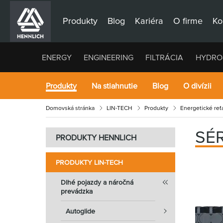
Produkty
Blog
Kariéra
O firme
Ko
ENERGY
ENGINEERING
FILTRÁCIA
HYDRO
Produkty
Na stiahnutie
Blog
O divízii
Domovská stránka
LIN-TECH
Produkty
Energetické reťa
SÉR
PRODUKTY HENNLICH
PRODUKTY LIN-TECH
Dlhé pojazdy a náročná
prevádzka
Autoglide