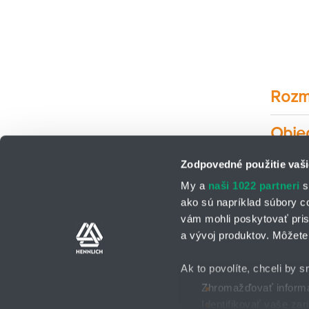
Rozm
Obje
Zodpovedné použitie vaši
My a
naši 1022 partneri
s
ako sú napríklad súbory c
vám mohli poskytovať pris
a vývoj produktov. Môžete 
Kontaktné osoby
Kontaktný formu
Ak to povolíte, chceli by s
Zhromažďovať informác
Identifikovať vaše za
Všeobecné obchodné po
2025 © HENNLICH - Všetky práva vyhradené