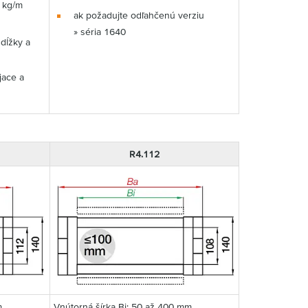
5 kg/m
ak požadujte odľahčenú verziu
» séria 1640
dĺžky a
jace a
R4.112
m
Vnútorná šírka Bi: 50 až 400 mm