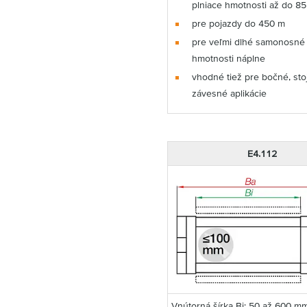
plniace hmotnosti až do 8
pre pojazdy do 450 m
pre veľmi dlhé samonosné 
hmotnosti náplne
vhodné tiež pre bočné, sto
závesné aplikácie
E4.112
Vnútorná šírka Bi: 50 až 600 m