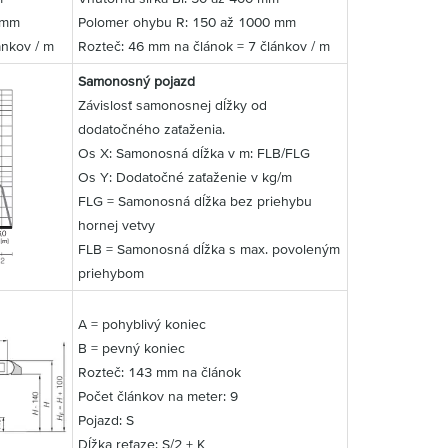
 mm
Polomer ohybu R: 150 až 1000 mm
ánkov / m
Rozteč: 46 mm na článok = 7 článkov / m
Samonosný pojazd
Závislosť samonosnej dĺžky od
dodatočného zaťaženia.
Os X: Samonosná dĺžka v m: FLB/FLG
Os Y: Dodatočné zaťaženie v kg/m
FLG = Samonosná dĺžka bez priehybu
hornej vetvy
FLB = Samonosná dĺžka s max. povoleným
priehybom
A = pohyblivý koniec
B = pevný koniec
Rozteč: 143 mm na článok
Počet článkov na meter: 9
Pojazd: S
Dĺžka reťaze: S/2 + K