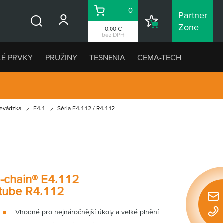
0
Partner
Košík
Nákupný
Zone
0,00 €
Vyhľadávanie
zoznam
bez DPH
KÉ PRVKY
PRUŽINY
TESNENIA
CEMA-TECH
revádzka
E4.1
Séria E4.112 / R4.112
e-chain® E4.112
-tube R4.112
Rýchl
Vhodné pro nejnáročnější úkoly a velké plnění
konta