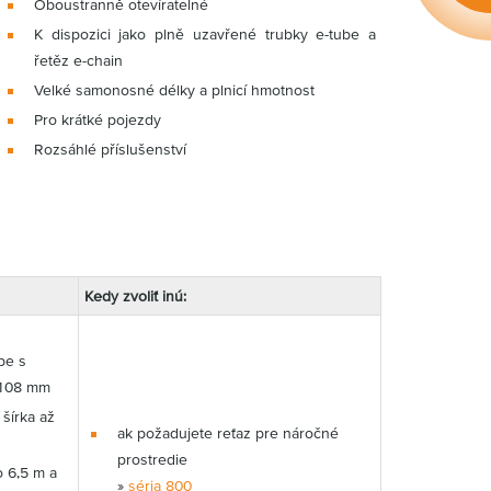
Oboustranně otevíratelné
K dispozici jako plně uzavřené trubky e-tube a
řetěz e-chain
Velké samonosné délky a plnicí hmotnost
Pro krátké pojezdy
Rozsáhlé příslušenství
Kedy zvoliť inú:
be s
 108 mm
šírka až
ak požadujete reťaz pre náročné
prostredie
 6,5 m a
»
séria 800