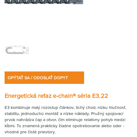
OPÝTAŤ SA / ODOSLAŤ DOPYT
Energetická reťaz e-chain® séria E3.22
E3 kombinuje malý rozostup článkov, tichý chod, nízku hlučnosť,
stabilitu, jednoduchú montáž a nízke náklady. Pružný spojovací
prvok nahrádza čap a otvor, čím eliminuje relatívny pohyb medzi
kĺbmi. To znamená prakticky žiadne opotrebovanie alebo oder -
vhodné pre čisté priestory.