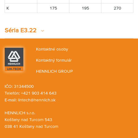
K
175
195
270
Séria E3.22
Kontaktné osoby
Kontaktný formulár
HENNLICH GROUP
IČO: 31344500
Telefón: +421 903 414 643
E-mail:
lintech@hennlich.sk
HENNLICH s.r.o.
Košťany nad Turcom 543
038 41 Košťany nad Turcom