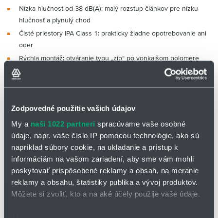
Nízka hlučnosť od 38 dB(A): malý rozstup článkov pre nízku
hlučnosť a plynulý chod
Čisté priestory IPA Class 1: prakticky žiadne opotrebovanie ani
oder
Rýchla montáž: otváranie typu „zip“ po vonkajšom polomere
Dynamika: vysoké rýchlosti a zrýchlenia
Certifikáty a normy:
Zodpovedné použitie vašich údajov
Kedy použiť:
Kedy zvoliť inú:
My a
naši 1022 partneri
spracúvame vaše osobné
keď potrebujete
údaje, napr. vaše číslo IP pomocou technológie, ako sú
energetickú reťaz s
napríklad súbory cookie, na ukladanie a prístup k
vnútornou výškou 22 mm
informáciám na vašom zariadení, aby sme vám mohli
pre vnútornú šírku do 60
poskytovať prispôsobené reklamy a obsah, na meranie
mm
ak vyžadujete cenovo
reklamy a obsahu, štatistiky publika a vývoj produktov.
pre samonosné dĺžky až do
výhodnejšie a otvárateľné
Môžete si zvoliť, kto a na aké účely použije vaše údaje.
1,20 m a hmotnosť náplne
riešenie
až do 0,9 kg/m
»
easy chain®
Ak to povolíte, chceli by sme tiež: