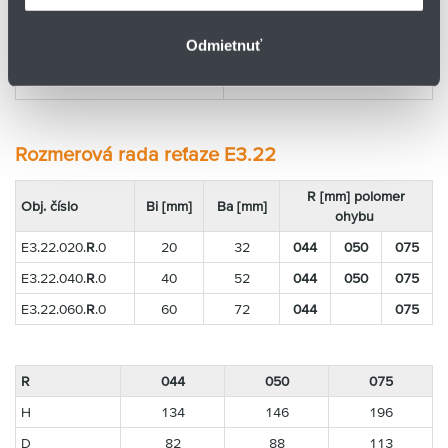
Rozteč: 16,7 mm
Články na m: 60
Odmietnuť
Pojazd: S
Dĺžka reťaze = S/2 + K
Rozmerová rada reťaze E3.22
R [mm] polomer
Obj. číslo
Bi [mm]
Ba [mm]
ohybu
E3.22.020.
R
.0
20
32
044
050
075
E3.22.040.
R
.0
40
52
044
050
075
E3.22.060.
R
.0
60
72
044
075
R
044
050
075
H
134
146
196
D
82
88
113