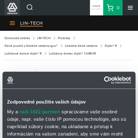
0,00 €
0
bez DPH
Košík
Vyhľadávanie
Divízie HENNLICH
LIN-TECH
Produkty
Domovská stránka
LIN-TECH
Produkty
Blog
Klzné puzdrá a lineárne vedenia igus®
Lineárne klzné vedenia
Drylin® R
Kariéra
Ložiskové domce drylin® R
Ložiskový domec drylin® TJUM-05
O firme
Kontakty
LOŽISKOVÝ DOMEC DRYLIN® TJUM-05
Priemyselný park HENNLICH
Prihlásenie
Zodpovedné použitie vašich údajov
Nákupný zoznam
My a
naši 1022 partneri
spracúvame vaše osobné
údaje, napr. vaše číslo IP pomocou technológie, ako sú
Partner
Zone
napríklad súbory cookie, na ukladanie a prístup k
informáciám na vašom zariadení, aby sme vám mohli