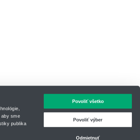
Povoliť všetko
hnológie,
, aby sme
Povoliť výber
tiky publika
IČO: 31344500
43
Telefón: +421 903 414 643
Odmietnuť