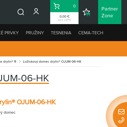
0
Partner
Košík
Nákupný
Zone
0,00 €
Vyhľadávanie
zoznam
bez DPH
KÉ PRVKY
PRUŽINY
TESNENIA
CEMA-TECH
 drylin® R
Ložiskový domec drylin® OJUM-06-HK
JUM-06-HK
rylin® OJUM-06-HK
ový domec
Rýchl
u
konta