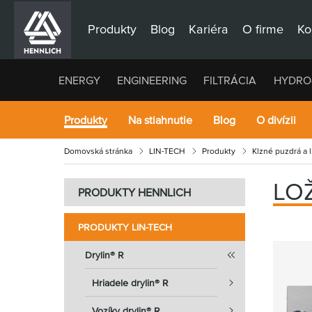
Produkty
Blog
Kariéra
O firme
Ko
ENERGY
ENGINEERING
FILTRÁCIA
HYDRO
Produkty
Na stiahnutie
Blog
O divízii
Domovská stránka
LIN-TECH
Produkty
Klzné puzdrá a 
LO
PRODUKTY HENNLICH
PRODUKTY LIN-TECH
Drylin® R
Hriadele drylin® R
Vozíky drylin® R