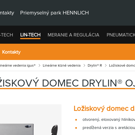
ntakty
Priemyselný park HENNLICH
-TECH
LIN-TECH
MERANIE A REGULÁCIA
PNEUMATIC
Kontakty
lineárne vedenia igus®
Lineárne klzné vedenia
Drylin® R
Ložiskové domce
ŽISKOVÝ DOMEC DRYLIN® O
Ložiskový domec d
otvorený, eloxovaný hliník
predĺžená verzia s aretácio