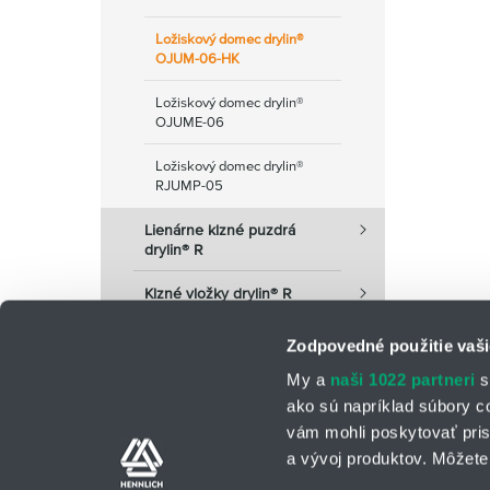
Ložiskový domec drylin®
OJUM-06-HK
Ložiskový domec drylin®
OJUME-06
Ložiskový domec drylin®
RJUMP-05
Lienárne klzné puzdrá
drylin® R
Klzné vložky drylin® R
Zodpovedné použitie vaši
My a
naši 1022 partneri
s
ako sú napríklad súbory c
vám mohli poskytovať pris
a vývoj produktov. Môžete 
Kontaktné osoby
Kontaktný formu