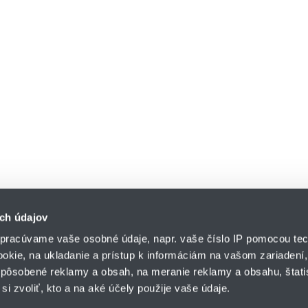
ch údajov
pracúvame vaše osobné údaje, napr. vaše číslo IP pomocou tec
ookie, na ukladanie a prístup k informáciám na vašom zariadení
pôsobené reklamy a obsah, na meranie reklamy a obsahu, štatis
HENNLICH s.r.o.
si zvoliť, kto a na aké účely použije vaše údaje.
Košťany nad Turcom 5
lár
HENNLICH GROUP