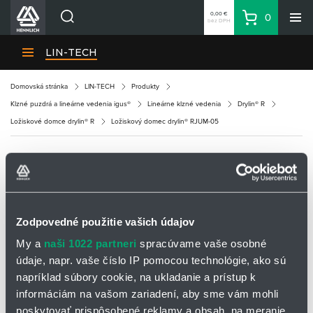
0,00 €
0
bez DPH
Košík
Vyhľadávanie
Divízie HENNLICH
LIN-TECH
Produkty
Domovská stránka
LIN-TECH
Produkty
Blog
Klzné puzdrá a lineárne vedenia igus®
Lineárne klzné vedenia
Drylin® R
Kariéra
Ložiskové domce drylin® R
Ložiskový domec drylin® RJUM-05
O firme
Kontakty
LOŽISKOVÝ DOMEC DRYLIN® RJUM-05
Priemyselný park HENNLICH
Prihlásenie
Zodpovedné použitie vašich údajov
Nákupný zoznam
My a
naši 1022 partneri
spracúvame vaše osobné
údaje, napr. vaše číslo IP pomocou technológie, ako sú
Partner
Zone
napríklad súbory cookie, na ukladanie a prístup k
informáciám na vašom zariadení, aby sme vám mohli
poskytovať prispôsobené reklamy a obsah, na meranie