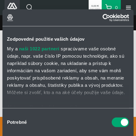
0,00 €
0
bez DPH
Košík
Vyhľadávanie
Divízie HENNLICH
LIN-TECH
Produkty
Domovská stránka
LIN-TECH
Produkty
Zodpovedné použitie vašich údajov
Blog
Klzné puzdrá a lineárne vedenia igus®
Lineárne klzné vedenia
Drylin® R
My a
naši 1022 partneri
spracúvame vaše osobné
Kariéra
Klzné vložky drylin® R
Klzná vložka z materiálu iglidur® J200
údaje, napr. vaše číslo IP pomocou technológie, ako sú
O firme
napríklad súbory cookie, na ukladanie a prístup k
informáciám na vašom zariadení, aby sme vám mohli
Kontakty
KLZNÁ VLOŽKA Z MATERIÁLU IGLIDUR®
poskytovať prispôsobené reklamy a obsah, na meranie
Priemyselný park HENNLICH
J200
reklamy a obsahu, štatistiky publika a vývoj produktov.
Prihlásenie
Môžete si zvoliť, kto a na aké účely použije vaše údaje.
Nákupný zoznam
Ak to povolíte, chceli by sme tiež:
OPÝTAŤ SA / ODOSLAŤ DOPYT
Zhromažďovať informácie o vašej geografickej
Výber
Partner
Zone
Potrebné
polohe s presnosťou na niekoľko metrov
súhlasu
Kontaktné osoby
Identifikovať vaše zariadenie aktívnym skenovaním