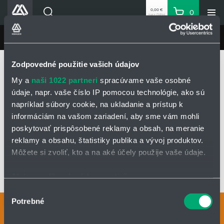
0,00 €
0
bez DPH
Košík
Vyhľadávanie
Divízie HENNLICH
LIN-TECH
Produkty
Domovská stránka
LIN-TECH
Produkty
Zodpovedné použitie vašich údajov
Blog
Klzné puzdrá a lineárne vedenia igus®
Lineárne klzné vedenia
Drylin® R
My a
naši 1022 partneri
spracúvame vaše osobné
Kariéra
Klzné vložky drylin® R
Klzná vložka z materiálu iglidur® A160
údaje, napr. vaše číslo IP pomocou technológie, ako sú
O firme
napríklad súbory cookie, na ukladanie a prístup k
informáciám na vašom zariadení, aby sme vám mohli
Kontakty
KLZNÁ VLOŽKA Z MATERIÁLU IGLIDUR®
poskytovať prispôsobené reklamy a obsah, na meranie
Priemyselný park HENNLICH
A160
reklamy a obsahu, štatistiky publika a vývoj produktov.
Prihlásenie
Môžete si zvoliť, kto a na aké účely použije vaše údaje.
Nákupný zoznam
Ak to povolíte, chceli by sme tiež:
OPÝTAŤ SA / ODOSLAŤ DOPYT
Zhromažďovať informácie o vašej geografickej
Výber
Partner
Zone
Potrebné
polohe s presnosťou na niekoľko metrov
súhlasu
Kontaktné osoby
Identifikovať vaše zariadenie aktívnym skenovaním